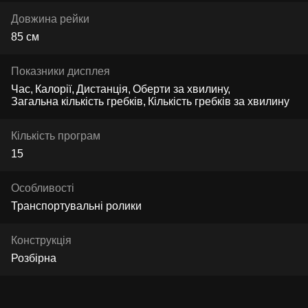
Довжина рейки
85 см
Показники дисплея
Час
Калорії
Дистанція
Оберти за хвилину
Загальна кількість гребків
Кількість гребків за хвилину
Кількість програм
15
Особливості
Транспортувальні ролики
Конструкція
Розбірна