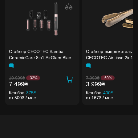
Стайлер CECOTEC Bamba
Стайлер-выпрямитель
CeramicCare 8in1 AirGlam Black
CECOTEC AirLisse 2in1 F
(CCTC-03464)
Champagne
10 999₴
7 999₴
-32%
-50%
7 499₴
3 999₴
Кешбэк
375₴
Кешбэк
400₴
от 500₴ / мес
от 167₴ / мес