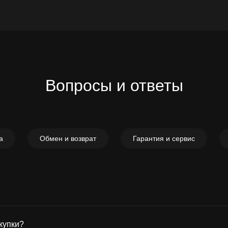
Вопросы и ответы
а
Обмен и возврат
Гарантия и сервис
купки?
cecotec.ua, в правом верхнем углу в поле «Логин» ввести 