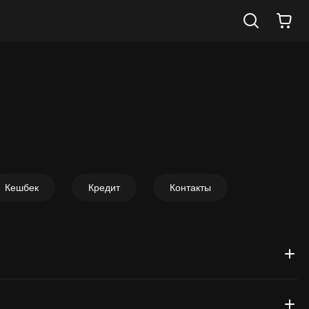
Кешбек
Кредит
Контакты
электронную почту, которую вы указывали при