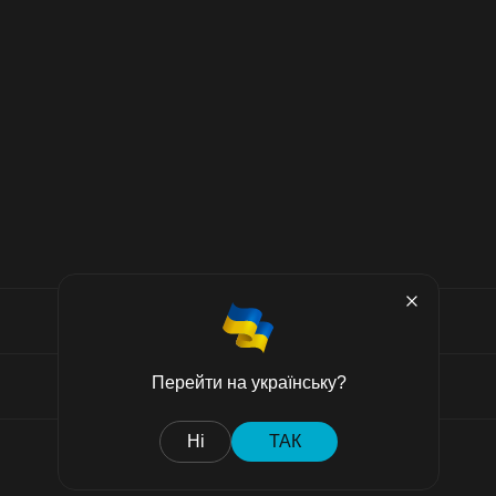
ке «Оформить заказ».
Перейти на українську?
. Если вы раньше уже заполняли эти данные, активируйте 
Ні
ТАК
Договор публичной оферты
 на кнопку «Продолжить».