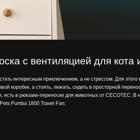
ска с вентиляцией для кота 
т стать интересным приключением, а не стрессом. Для это
овой коробке, а стоять, лежать, сидеть в просторной перен
е, есть в рюкзаке-переноске для животных от CECOTEC. В н
ets Pumba 1800 Travel Fan: