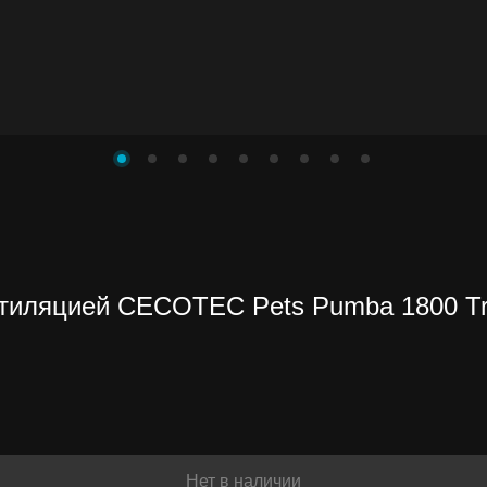
нете
нтиляцией CECOTEC Pets Pumba 1800 Tr
ть
Нет в наличии