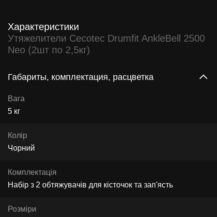
Характеристики
Утяжелители Cecotec Drumfit AnkleBell 2500
Neo (2шт по 2,5кг)
Габариты, комплектация, расцветка
Вага
5 кг
Колір
Чорний
Комплектація
Набір з 2 обтяжувачів для кісточок та зап'ясть
Розміри