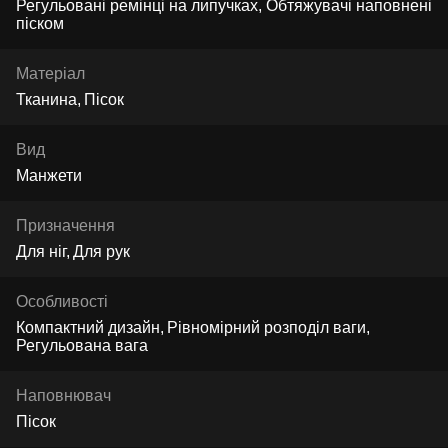
Регульовані ремінці на липучках, Обтяжувачі наповнені
піском
Матеріал
Тканина
Пісок
Вид
Манжети
Призначення
Для ніг
Для рук
Особливості
Компактний дизайн
Рівномірний розподіл ваги
Регульована вага
Наповнювач
Пісок