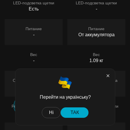
LED-подсветка щетки
LED-подсветка щетки
Есть
-
Питание
Питание
-
От аккумулятора
Вес
Вес
-
1.09 кг
Объем пылесборника
Объем пылесборника
-
0.5 л
Перейти на українську?
Регулировка мощности
Регулировка мощности
-
Есть
Ні
ТАК