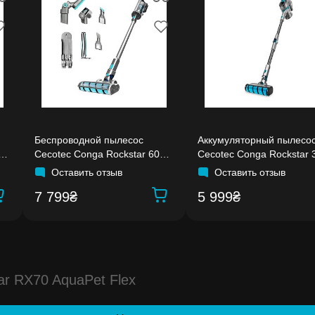
Беспроводной пылесос
Аккумуляторный пылесо
0
Cecotec Conga Rockstar 600
Cecotec Conga Rockstar 
Hero
X-Treme ErgoFlex
Оставить отзыв
Оставить отзыв
7 799₴
5 999₴
r RX70 AquaPet Flex