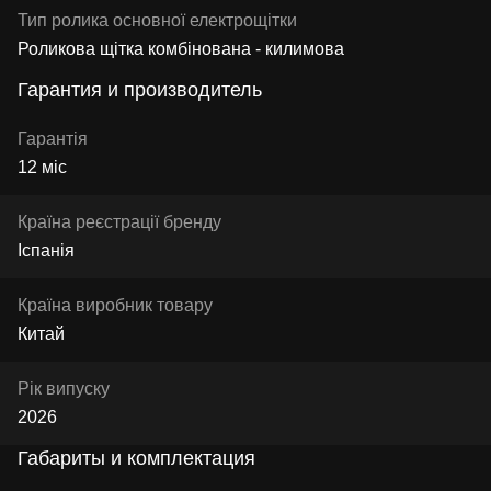
Тип ролика основної електрощітки
Роликова щітка комбінована - килимова
Гарантия и производитель
Гарантія
12 міс
Країна реєстрації бренду
Іспанія
Країна виробник товару
Китай
Рік випуску
2026
Габариты и комплектация