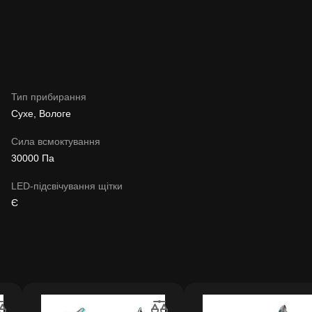
Тип прибирання
Сухе, Вологе
Сила всмоктування
30000 Па
LED-підсвічування щітки
Є