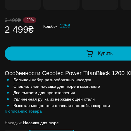
до 99% стоимости следующей покупки:
детальнее
3 499₴
-29%
125₴
Кешбэк
2 499₴
Купить
Особенности Cecotec Power TitanBlack 1200 X
Большой набор разнообразных насадок
Специальная насадка для пюре в комплекте
Две емкости для приготовления
Удлиненная ручка из нержавеющей стали
Высокая мощность и плавная настройка скорости
К описанию товара
Насадки:
Насадка для пюре