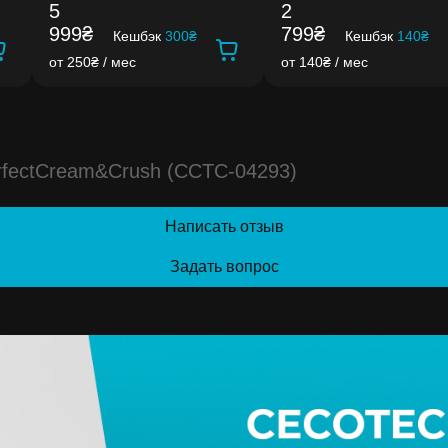
5
2
999₴
799₴
Кешбэк
300₴
Кешбэк
140₴
от 250₴ / мес
от 140₴ / мес
erfectCream&Crush (CCTC-04293)
Написать отзыв
Задать вопрос