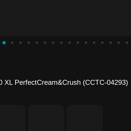
00 XL PerfectCream&Crush (CCTC-04293)
4
инете
ить