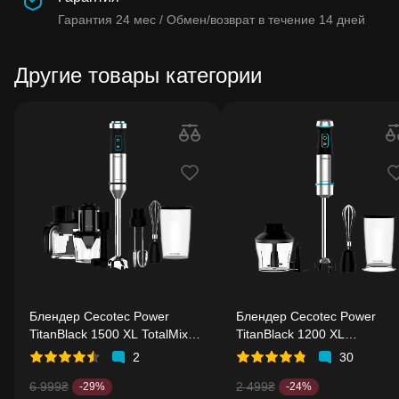
Гарантия
24 мес /
Обмен/возврат в течение
14 дней
Другие товары категории
Блендер Cecotec Power
Блендер Cecotec Power
TitanBlack 1500 XL TotalMix
TitanBlack 1200 XL
(CCTC-04275)
Cream&Crush (CCTC-04292
2
30
6 999₴
2 499₴
-29%
-24%