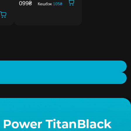
099₴
Кешбэк
105₴