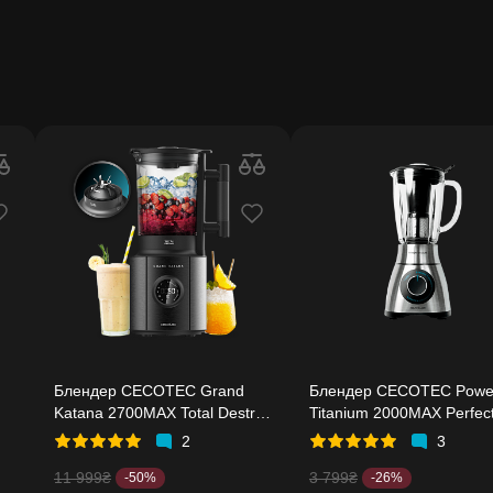
Блендер CECOTEC Grand
Блендер CECOTEC Powe
Katana 2700MAX Total Destroy
Titanium 2000MAX Perfec
)
Screen B
Black (CCTC-04140)
2
3
11 999₴
3 799₴
-50%
-26%