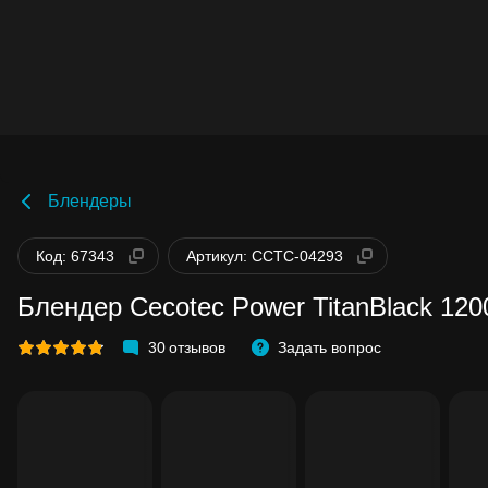
Блендеры
Код: 67343
Артикул: CCTC-04293
Блендер Cecotec Power TitanBlack 12
30
отзывов
Задать вопрос
Бонусы становятся активными спустя 1
дней после покупки.
Баланс можно проверить в личном каб
в разделе «Мои бонусы».
Накопленными бонусами можно оплат