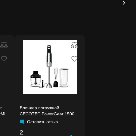
r
Блендер погружной
tMix
CECOTEC PowerGear 1500
XL Pro
Оставить отзыв
2