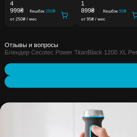
4
1
999₴
899₴
Кешбэк
250₴
Кешбэк
95₴
от 250₴ / мес
от 95₴ / мес
Отзывы и вопросы
Блендер Cecotec Power TitanBlack 1200 XL P