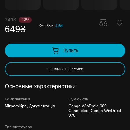
749₴
-13%
19₴
Кешбэк
649₴
Купить
Частями от
216₴/мес
Основные характеристики
Комплектація
Сумісність
Мікрофібра, Документація
Conga WinDroid 980
Connected, Conga WinDroid
970
Тип аксесуара