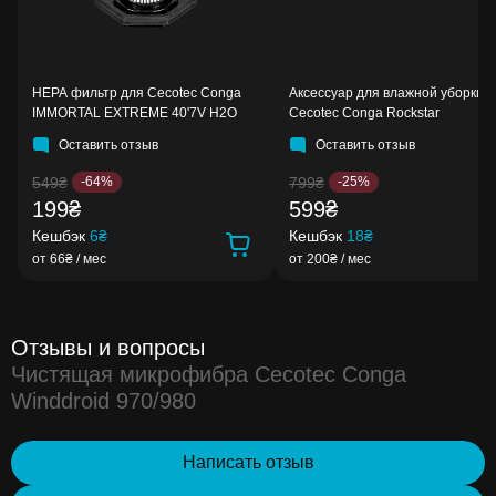
HEPA фильтр для Cecotec Conga
Аксессуар для влажной уборки 
IMMORTAL EXTREME 40'7V H2O
Cecotec Conga Rockstar
Оставить отзыв
Оставить отзыв
549₴
799₴
-64%
-25%
199₴
599₴
Кешбэк
6₴
Кешбэк
18₴
от 66₴ / мес
от 200₴ / мес
Отзывы и вопросы
Чистящая микрофибра Cecotec Conga
Winddroid 970/980
Написать отзыв