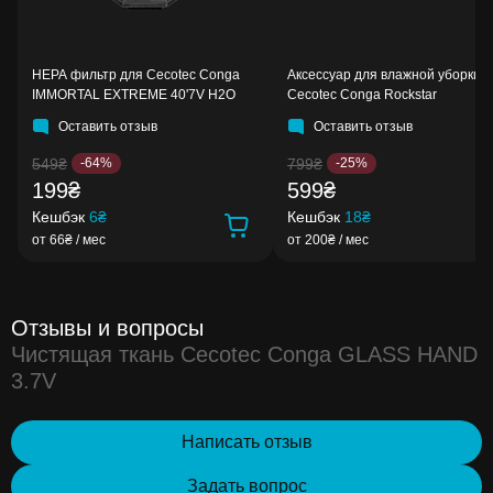
HEPA фильтр для Cecotec Conga
Аксессуар для влажной уборки 
IMMORTAL EXTREME 40'7V H2O
Cecotec Conga Rockstar
Оставить отзыв
Оставить отзыв
549₴
799₴
-64%
-25%
199₴
599₴
Кешбэк
6₴
Кешбэк
18₴
от 66₴ / мес
от 200₴ / мес
Отзывы и вопросы
Чистящая ткань Cecotec Conga GLASS HAND
3.7V
Написать отзыв
Задать вопрос