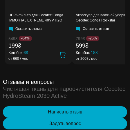
HEPA фильтр для Cecotec Conga
Аксессуар для влажной уборки 
IMMORTAL EXTREME 40'7V H2O
Cecotec Conga Rockstar
Оставить отзыв
Оставить отзыв
549₴
799₴
-64%
-25%
199₴
599₴
Кешбэк
6₴
Кешбэк
18₴
от 66₴ / мес
от 200₴ / мес
Отзывы и вопросы
Чистящая ткань для пароочистителя Cecotec
HydroSteam 2030 Active
Написать отзыв
Задать вопрос