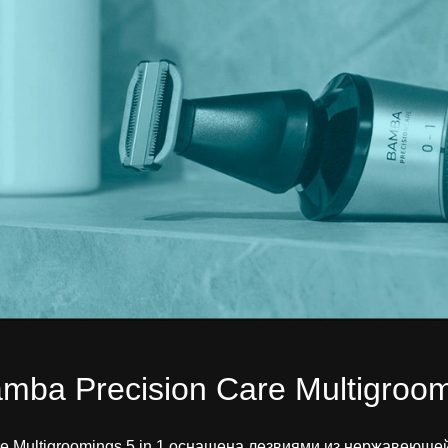
ba Precision Care Multigroomi
ultigroomings 5 in 1 оснащена лезвиями из нержавеющей с