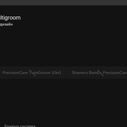
ltigroom
дизайн
PrecisionCare TwistGroom 10in1
Shamers Bamba PrecisionCar
Бриюча система