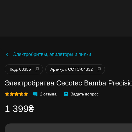
Электробритвы, эпиляторы и пилки
Код: 68355
Артикул: CCTC-04332
Электробритва Cecotec Bamba Precisio
2
отзыва
Задать вопрос
1 399₴