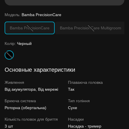
Модель:
Bamba PrecisionCare
Bamba PrecisionCare
Bamba PrecisionCare Multigroom
Колір:
Черный
Основные характеристики
Живлення
Плаваюча головка
Від акумулятора, Від мережі
Так
Бриюча система
Тип гоління
Роторна (обертальна)
Сухе
Кількість головок для бриття
Насадки
3 шт
Насадка - тример