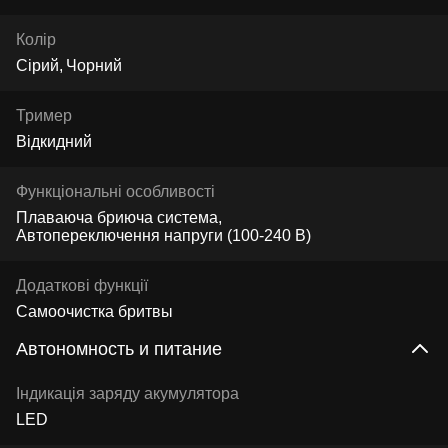
Колір
Сірий
Чорний
Тример
Відкидний
Функціональні особливості
Плаваюча бриюча система
Автопереключення напруги (100-240 В)
Додаткові функції
Самоочистка бритвы
Автономность и питание
Індикація заряду акумулятора
LED