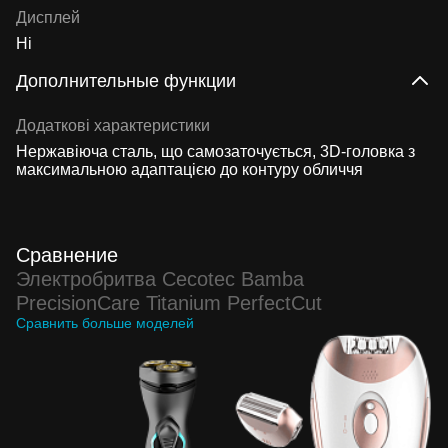
Дисплей
Ні
Дополнительные функции
Додаткові характеристики
Нержавіюча сталь, що самозаточується, 3D-головка з
максимальною адаптацією до контуру обличчя
Сравнение
Электробритва Cecotec Bamba
PrecisionCare Titanium PerfectCut
Сравнить больше моделей