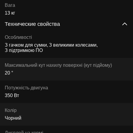
Вага
13 кг
Технические свойства
Особливості
З гачком для сумки
З великими колесами
З підтримкою ПО
Максимальний кут нахилу поверхні (кут підйому)
20 °
Потужність двигуна
350 Вт
Колір
Чорний
Дисплей на кермі