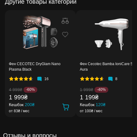
Другие товары категории
Фен CECOTEC DryGlam Nano
Фен Cecotec Bamba IoniCare 52
Plasma Black
Aura
16
8
4 999₴
1 999₴
-60%
-40%
1 999₴
1 199₴
Кешбэк
200₴
Кешбэк
120₴
от 83₴ / мес
от 100₴ / мес
Отзывы и вопросы