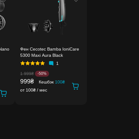
Nano
Фен Cecotec Bamba IoniCare
5300 Maxi Aura Black
1
1 999₴
-50%
999₴
Кешбэк
100₴
от 100₴ / мес