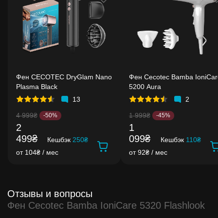
Фен CECOTEC DryGlam Nano
Фен Cecotec Bamba IoniCar
Plasma Black
5200 Aura
13
2
4 999₴
1 999₴
-50%
-45%
2
1
499₴
099₴
Кешбэк
250₴
Кешбэк
110₴
от 104₴ / мес
от 92₴ / мес
Отзывы и вопросы
Фен Cecotec Bamba IoniCare 5320 Flashlook