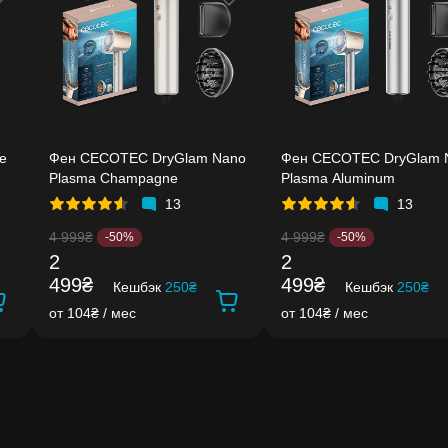
e
Фен CECOTEC DryGlam Nano
Фен CECOTEC DryGlam 
Plasma Champagne
Plasma Aluminum
13
13
4 999₴
4 999₴
-50%
-50%
2
2
499₴
499₴
Кешбэк
250₴
Кешбэк
250₴
от 104₴ / мес
от 104₴ / мес