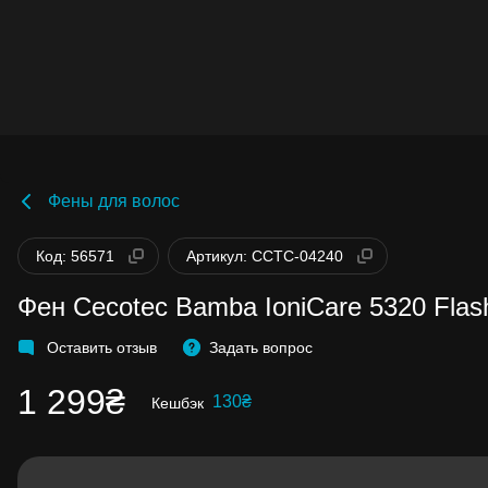
Фены для волос
Бонусы становятся активными спустя 14
дней после покупки.
Код: 56571
Артикул: CCTC-04240
Баланс можно проверить в личном каби
в разделе «Мои бонусы».
Фен Cecotec Bamba IoniCare 5320 Flas
Накопленными бонусами можно оплати
до 99% стоимости следующей покупки:
детальнее
Оставить отзыв
Задать вопрос
1 299₴
130₴
Кешбэк