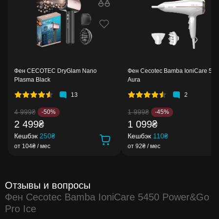
Фен CECOTEC DryGlam Nano
Фен Cecotec Bamba IoniCare 52
Plasma Black
Aura
13
2
4 999₴
1 999₴
-50%
-45%
2 499₴
1 099₴
Кешбэк
250₴
Кешбэк
110₴
от 104₴ / мес
от 92₴ / мес
Отзывы и вопросы
Фен Cecotec Bamba IoniCare 5450 Power&Go
Pro Ice