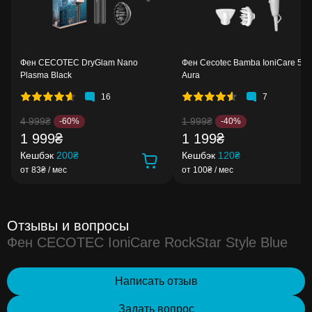
Фен CECOTEC DryGlam Nano
Фен Cecotec Bamba IoniCare 52
Plasma Black
Aura
16
7
4 999₴
1 999₴
-60%
-40%
1 999₴
1 199₴
Кешбэк
200₴
Кешбэк
120₴
от 83₴ / мес
от 100₴ / мес
Отзывы и вопросы
Фен CECOTEC IoniCare RockStar Style Blue
Написать отзыв
Задать вопрос