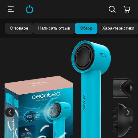
О товаре
Написать отзыв
Обзор
Характеристики
Бонусы становятся активными спустя 14 дней после
покупки.
Баланс можно проверить в личном кабинете в разделе
«Мои бонусы».
Накопленными бонусами можно оплатить до 99% стоимости
следующей покупки:
детальнее
›
‹