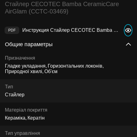
Стайлер CECOTEC Bamba CeramicCare
AirGlam (CCTC-03469)
Инструкция Стайлер CECOTEC Bamba CeramicCare AirGlam (CCTC-03469)
Общие параметры
Призначення
Гладке укладання
Горизонтальних локонів
Природної хвилі
Об'єм
Тип
Стайлер
Матеріал покриття
Кераміка
Кератін
Тип управління