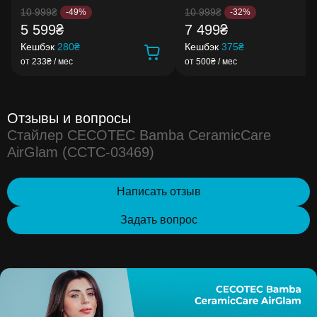
10 999₴
10 999₴
-49%
-32%
5 599₴
7 499₴
Кешбэк
280₴
Кешбэк
375₴
от 233₴ / мес
от 500₴ / мес
Отзывы и вопросы
Стайлер CECOTEC Bamba CeramicCare
AirGlam (CCTC-03469)
Написать отзыв
Задать вопрос