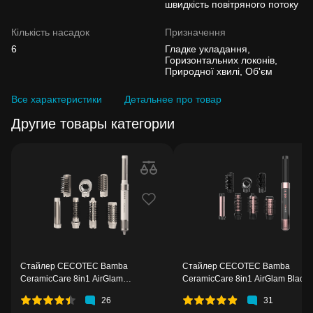
швидкість повітряного потоку
Кількість насадок
Призначення
6
Гладке укладання,
Горизонтальних локонів,
Природної хвилі, Об'єм
Все характеристики
Детальнее про товар
Другие товары категории
Стайлер CECOTEC Bamba
Стайлер CECOTEC Bamba
CeramicCare 8in1 AirGlam
CeramicCare 8in1 AirGlam Black
Champagne (CCTC-03465)
(CCTC-03464)
26
31