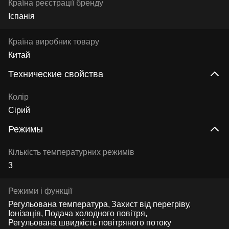
Країна реєстрації бренду
Іспанія
Країна виробник товару
Китай
Технические свойства
Колір
Сірий
Режимы
Кількість температурних режимів
3
Режими і функції
Регульована температура
Захист від перегріву
Іонізація
Подача холодного повітря
Регульована швидкість повітряного потоку