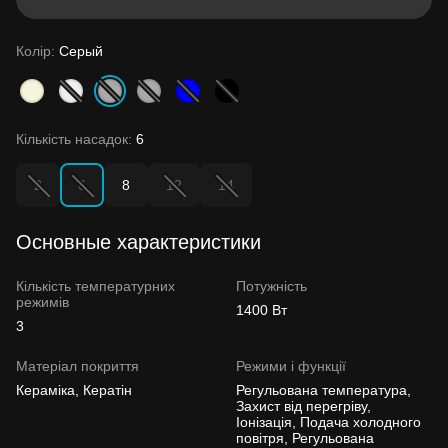
Колір:
Серый
Кількість насадок:
6
2
6
8
12
14
Основные характеристики
Кількість температурних
Потужність
режимів
1400 Вт
3
Матеріал покриття
Режими і функції
Кераміка, Кератін
Регульована температура,
Захист від перегріву,
Іонізація, Подача холодного
повітря, Регульована