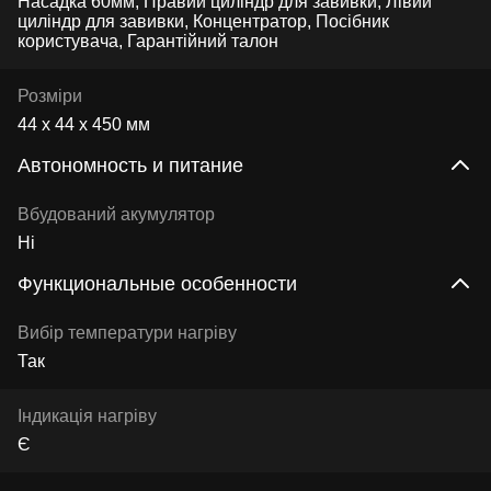
Насадка 60мм, Правий циліндр для завивки, Лівий
циліндр для завивки, Концентратор, Посібник
користувача, Гарантійний талон
Розміри
44 x 44 x 450 мм
Автономность и питание
Вбудований акумулятор
Ні
Функциональные особенности
Вибір температури нагріву
Так
Індикація нагріву
Є