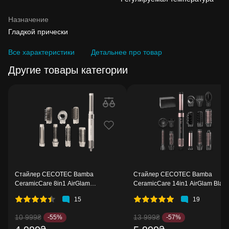
Назначение
Гладкой прически
Все характеристики
Детальнее про товар
Другие товары категории
Стайлер CECOTEC Bamba
Стайлер CECOTEC Bamba
CeramicCare 8in1 AirGlam
CeramicCare 14in1 AirGlam Black
Champagne (CCTC-03465)
(CCTC-00251)
15
19
10 999₴
13 999₴
-55%
-57%