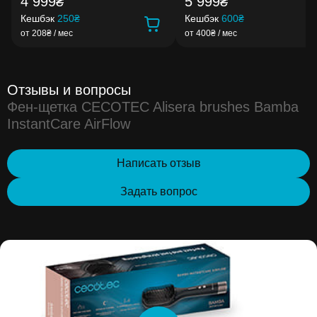
4 999₴
5 999₴
Кешбэк
250₴
Кешбэк
600₴
от 208₴ / мес
от 400₴ / мес
Отзывы и вопросы
Фен-щетка CECOTEC Alisera brushes Bamba
InstantCare AirFlow
Написать отзыв
Задать вопрос