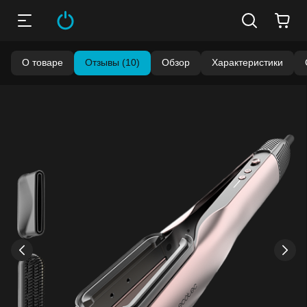
О товаре
Отзывы (10)
Обзор
Характеристики
Бонусы становятся активными спустя 14 дней после
покупки.
Баланс можно проверить в личном кабинете в разделе
«Мои бонусы».
Накопленными бонусами можно оплатить до 99% стоимости
следующей покупки:
детальнее
›
‹