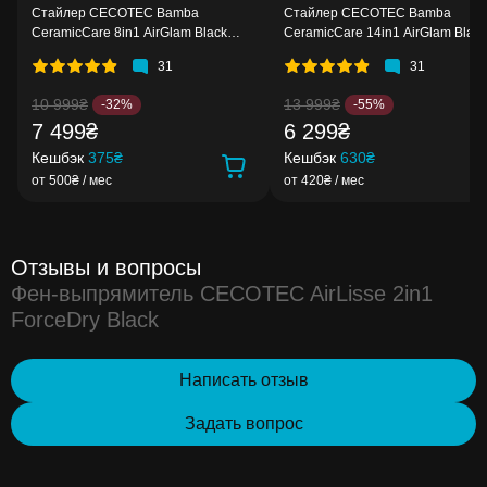
Стайлер CECOTEC Bamba
Стайлер CECOTEC Bamba
CeramicCare 8in1 AirGlam Black
CeramicCare 14in1 AirGlam Black
(CCTC-03464)
(CCTC-00251)
31
31
10 999₴
13 999₴
-32%
-55%
7 499₴
6 299₴
Кешбэк
375₴
Кешбэк
630₴
от 500₴ / мес
от 420₴ / мес
Отзывы и вопросы
Фен-выпрямитель CECOTEC AirLisse 2in1
ForceDry Black
Написать отзыв
Задать вопрос