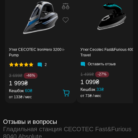
Утюг CECOTEC IronHero 3200 i-
Утюг Cecotec Fast&Furious 4000
Pump
Travel
Оставить отзыв
2
1 499₴
-27%
3 699₴
-46%
1 099₴
1 999₴
Кешбэк
33₴
Кешбэк
60₴
от 73₴ / мес
от 133₴ / мес
Отзывы и вопросы
Гладильная станция CECOTEC Fast&Furious
8040 Absolute