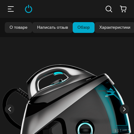
О товаре
Написать отзыв
Обзор
Характеристики
Бонусы становятся активными спустя 14 дней после
покупки.
Баланс можно проверить в личном кабинете в разделе
«Мои бонусы».
Накопленными бонусами можно оплатить до 99% стоимости
следующей покупки:
детальнее
›
‹