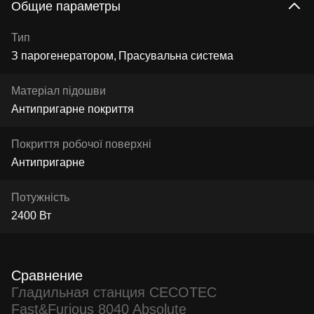
Общие параметры
Тип
З парогенератором
Прасувальна система
Матеріал підошви
Антипригарне покриття
Покриття робочої поверхні
Антипригарне
Потужність
2400 Вт
Сравнение
Гладильная станция CECOTEC
Fast&Furious 8040 Absolute