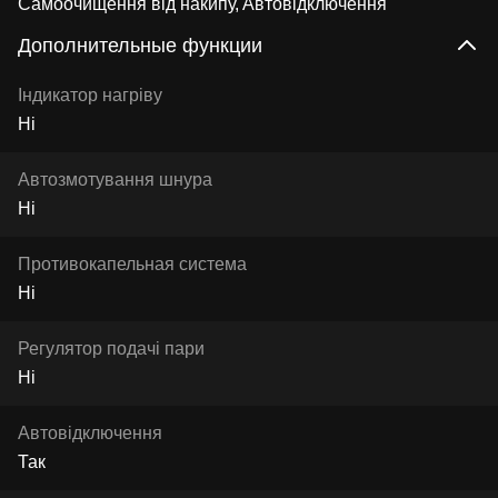
Самоочищення від накипу
Автовідключення
Дополнительные функции
Індикатор нагріву
Ні
Автозмотування шнура
Ні
Противокапельная система
Ні
Регулятор подачі пари
Ні
Автовідключення
Так