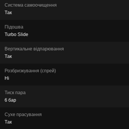
Система самоочищення
Так
Підошва
Turbo Slide
Вертикальне відпарювання
Так
Розбризкування (спрей)
Ні
Тиск пара
6 бар
Сухе прасування
Так