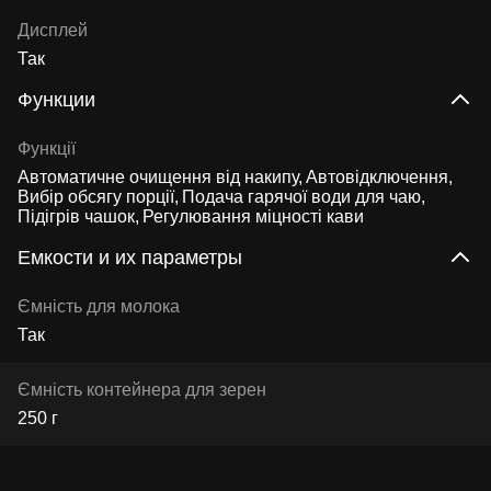
Дисплей
Так
Функции
Функції
Автоматичне очищення від накипу
Автовідключення
Вибір обсягу порції
Подача гарячої води для чаю
Підігрів чашок
Регулювання міцності кави
Емкости и их параметры
Ємність для молока
Так
Ємність контейнера для зерен
250 г