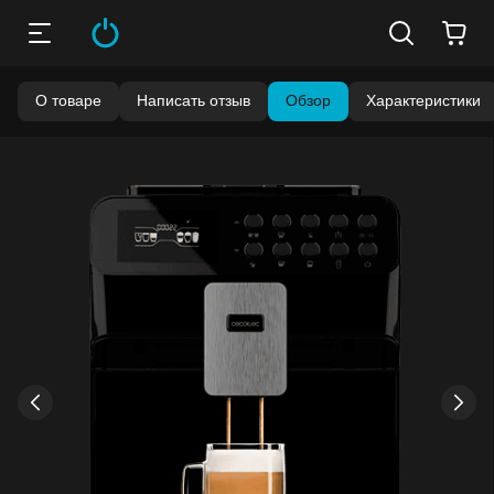
О товаре
Написать отзыв
Обзор
Характеристики
Бонусы становятся активными спустя 14 дней после
покупки.
Баланс можно проверить в личном кабинете в разделе
«Мои бонусы».
Накопленными бонусами можно оплатить до 99% стоимости
следующей покупки:
детальнее
›
‹