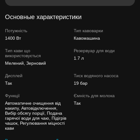
Основные характеристики
Потужність
Тип кавоварки
1400 Вт
Кавомашина
Тип кави що
Резервуар для води
використовується
1.7 л
Мелений, Зерновий
Дисплей
Тиск водяного насоса
Так
19 бар
Функції
Ємність для молока
Автоматичне очищення від
Так
накипу, Автовідключення,
Вибір обсягу порції, Подача
гарячої води для чаю, Підігрів
чашок, Регулювання міцності
кави