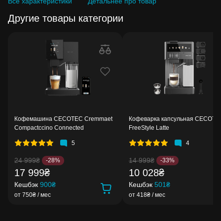
Все характеристики
Детальнее про товар
Другие товары категории
Кофемашина CECOTEC Cremmaet
Кофеварка капсульная CECOTE
Compactccino Connected
FreeStyle Latte
5
4
24 999₴
14 999₴
-28%
-33%
17 999₴
10 028₴
Кешбэк
900₴
Кешбэк
501₴
от 750₴ / мес
от 418₴ / мес