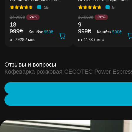
Connected
15
8
24 999₴
15 999₴
-24%
-38%
18
9
999₴
999₴
Кешбэк
950₴
Кешбэк
500₴
от 792₴ / мес
от 417₴ / мес
Отзывы и вопросы
Кофеварка рожковая CECOTEC Power Espresso 2