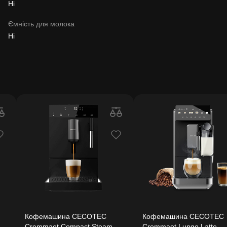
Ні
Ємність для молока
Ні
Кофемашина CECOTEC
Кофемашина CECOTEC
Cremmaet Compact Steam
Cremmaet Lungo Latte