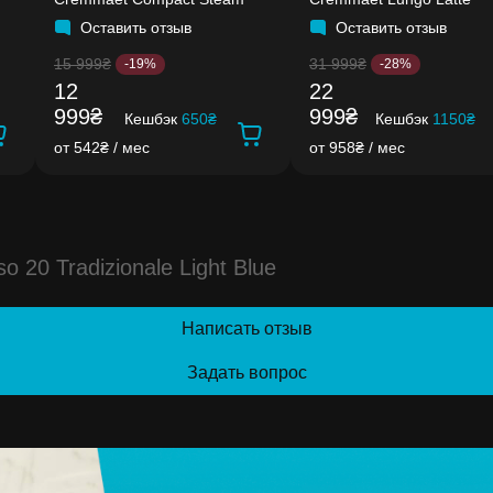
Оставить отзыв
Оставить отзыв
15 999₴
31 999₴
-19%
-28%
12
22
999₴
999₴
Кешбэк
650₴
Кешбэк
1150₴
от 542₴ / мес
от 958₴ / мес
0 Tradizionale Light Blue
Написать отзыв
Задать вопрос