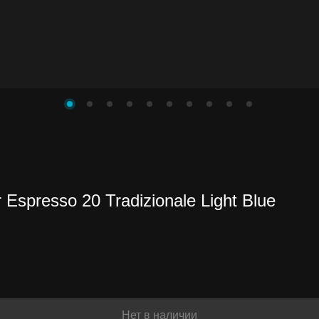
нете
presso 20 Tradizionale Light Blue
ть
Нет в наличии