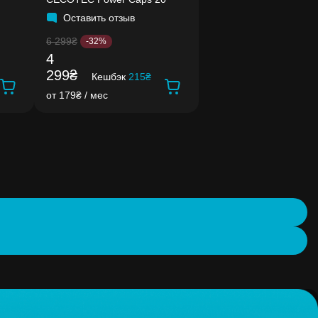
Оставить отзыв
6 299₴
-32%
4
299₴
Кешбэк
215₴
от 179₴ / мес