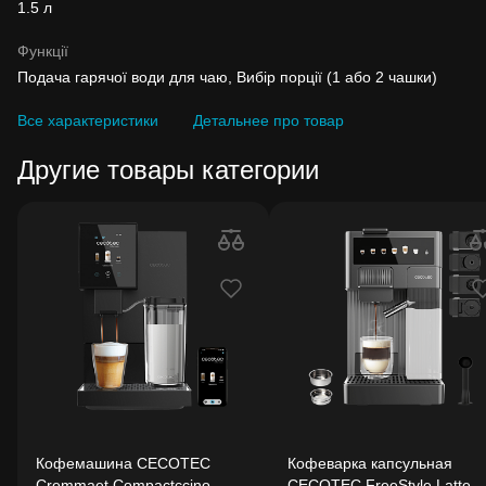
1.5 л
Функції
Подача гарячої води для чаю, Вибір порції (1 або 2 чашки)
Все характеристики
Детальнее про товар
Другие товары категории
Кофемашина CECOTEC
Кофеварка капсульная
Cremmaet Compactccino
CECOTEC FreeStyle Latte