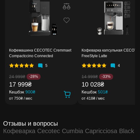
Кофемашина CECOTEC Cremmaet
Кофеварка капсульная CECOTE
Compactccino Connected
FreeStyle Latte
5
4
24 999₴
14 999₴
-28%
-33%
17 999₴
10 028₴
Кешбэк
900₴
Кешбэк
501₴
от 750₴ / мес
от 418₴ / мес
Отзывы и вопросы
Кофеварка Cecotec Cumbia Capricciosa Black