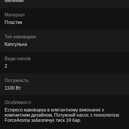
Мелений
Матеріал
Пластик
Тип кавоварки
Капсульна
Види напоїв
2
Потужність
1100 Вт
Особливості
Еспресо кавоварка в елегантному виконанні з
компактним дизайном, Потужний насос з технологією
ForceAroma забезпечує тиск 19 бар.