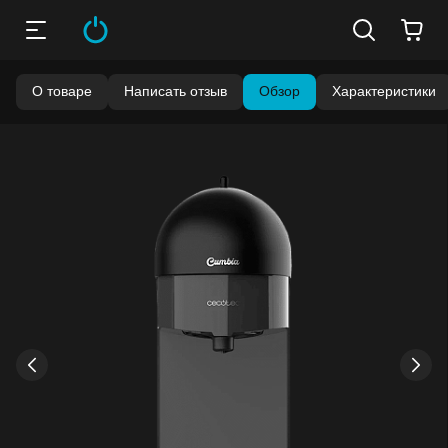
О товаре
Написать отзыв
Обзор
Характеристики
Бонусы становятся активными спустя 14 дней после
покупки.
Баланс можно проверить в личном кабинете в разделе
«Мои бонусы».
Накопленными бонусами можно оплатить до 99% стоимости
следующей покупки:
детальнее
›
‹