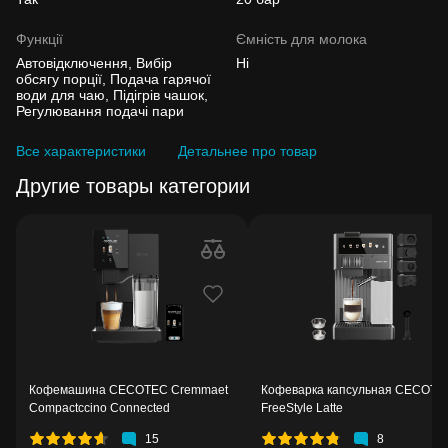
Функції
Ємність для молока
Автовідключення, Вибір
Ні
обсягу порції, Подача гарячої
води для чаю, Підігрів чашок,
Регулювання подачі пари
Все характеристики
Детальнее про товар
Другие товары категории
Кофемашина CECOTEC Cremmaet
Кофеварка капсульная CECOTE
Compactccino Connected
FreeStyle Latte
15
8