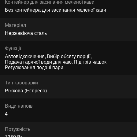
Контейнер для засипання меленої кави
Без контейнера для засипання меленої кави
Матеріал
Нержавіюча сталь
Функції
Автовідключення
Вибір обсягу порції
Подача гарячої води для чаю
Підігрів чашок
Регулювання подачі пари
Тип кавоварки
Ріжкова (Еспресо)
Види напоїв
4
Потужність