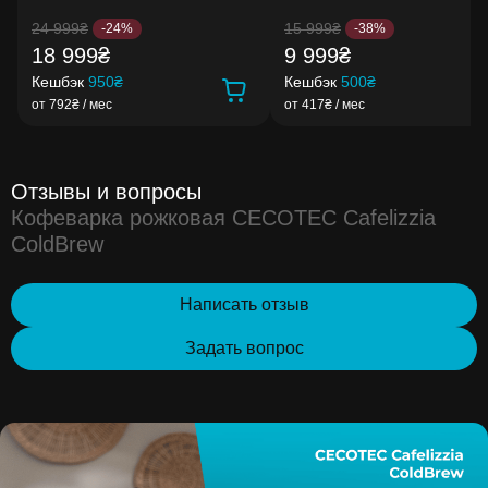
24 999₴
15 999₴
-24%
-38%
18 999₴
9 999₴
Кешбэк
950₴
Кешбэк
500₴
от 792₴ / мес
от 417₴ / мес
Отзывы и вопросы
Кофеварка рожковая CECOTEC Cafelizzia
ColdBrew
Написать отзыв
Задать вопрос