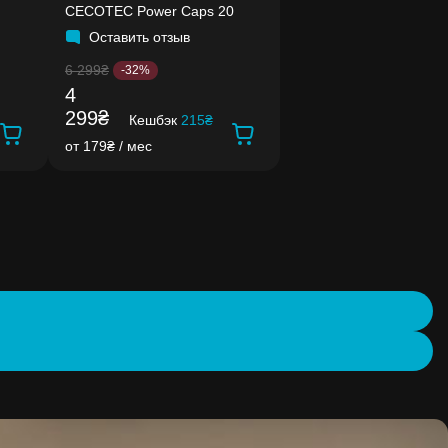
CECOTEC Power Caps 20
Оставить отзыв
6 299₴
-32%
4
299₴
Кешбэк
215₴
от 179₴ / мес