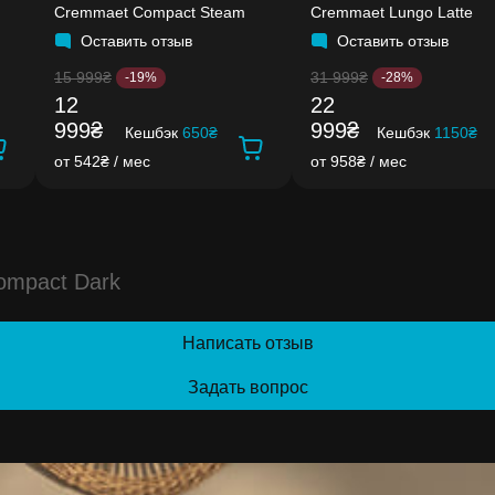
Cremmaet Compact Steam
Cremmaet Lungo Latte
Оставить отзыв
Оставить отзыв
15 999₴
31 999₴
-19%
-28%
12
22
999₴
999₴
Кешбэк
650₴
Кешбэк
1150₴
от 542₴ / мес
от 958₴ / мес
ompact Dark
Написать отзыв
Задать вопрос