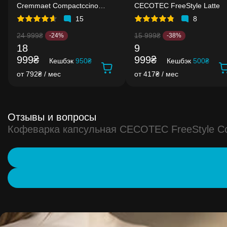
Cremmaet Compactccino
CECOTEC FreeStyle Latte
Connected
15
8
24 999₴
15 999₴
-24%
-38%
18
9
999₴
999₴
Кешбэк
950₴
Кешбэк
500₴
от 792₴ / мес
от 417₴ / мес
Отзывы и вопросы
Кофеварка капсульная CECOTEC FreeStyle C