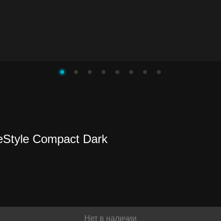
нете
Style Compact Dark
ть
Нет в наличии