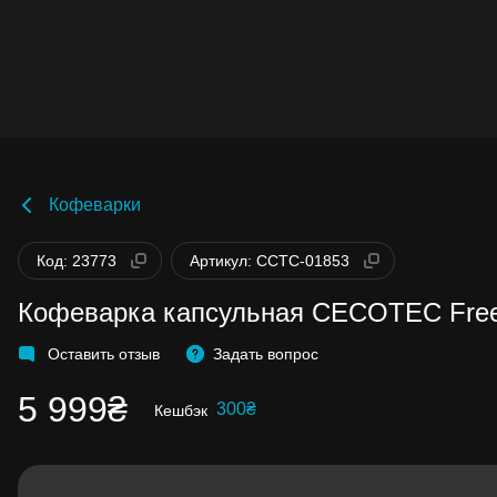
Кофеварки
Бонусы становятся активными спустя 14
дней после покупки.
Код: 23773
Артикул: CCTC-01853
Баланс можно проверить в личном каби
в разделе «Мои бонусы».
Кофеварка капсульная CECOTEC Free
Накопленными бонусами можно оплати
до 99% стоимости следующей покупки:
детальнее
Оставить отзыв
Задать вопрос
5 999₴
300₴
Кешбэк