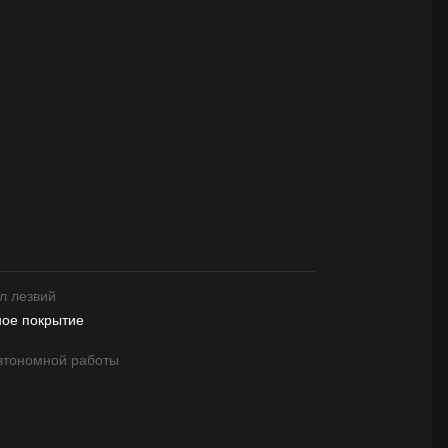
л лезвий
ное покрытие
втономной работы