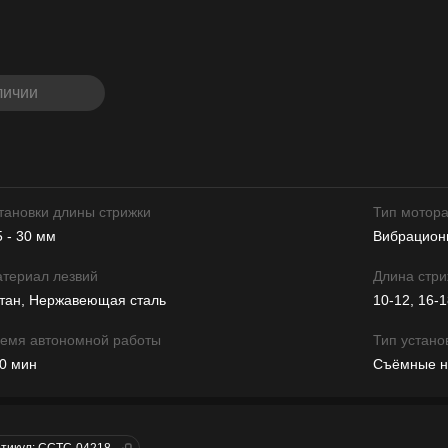
личии
тановки длины стрижки
Тип мотор
5 - 30 мм
Вибрацион
териал лезвий
Длина стри
тан, Нержавеющая сталь
10-12, 16-1
емя автономной работы
Тип устано
0 мин
Съёмные н
тикул: CCTC-04218