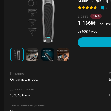
Машинка для стр
5
2 699₴
-56%
1 199₴
Кешбэ
от 50₴ / мес
Питание
Ф
От аккумулятора
Б
Длина стрижки
Т
1, 3, 5, 6 мм
П
Тип установки длины