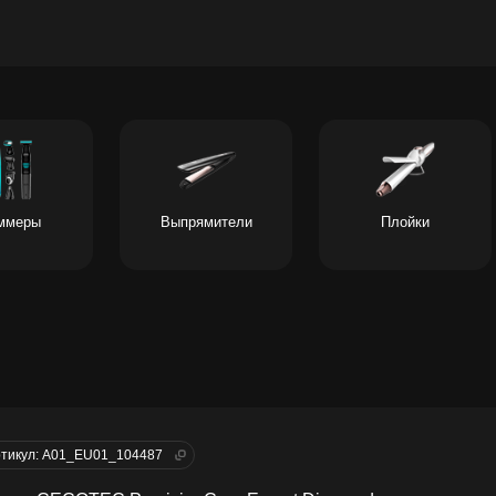
ммеры
Выпрямители
Плойки
тикул: A01_EU01_104487