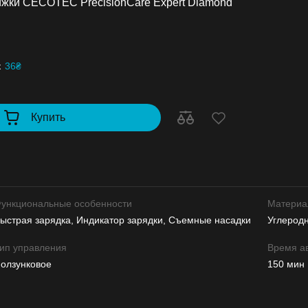
ижки CECOTEC PrecisionCare Expert Diamond
к
36₴
Купить
ункциональные особенности
Материа
ыстрая зарядка, Индикатор зарядки, Съемные насадки
Углерод
ип управления
Время а
олзунковое
150 мин