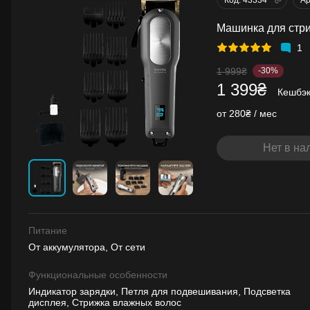
Машинка для стри
1
1 999₴
-30%
1 399₴
Кешбэ
от 280₴ / мес
Нет в на
Питание
От аккумулятора, От сети
Функциональные особенности
Индикатор зарядки, Петля для подвешивания, Подсветка
дисплея, Стрижка влажных волос