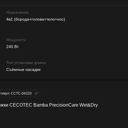
Назначение
4в1 (борода+голова+тело+нос)
Мощность
240 Вт
Тип установки длины
Съёмные насадки
тикул: CCTC-04333
ижки CECOTEC Bamba PrecisionCare Wet&Dry