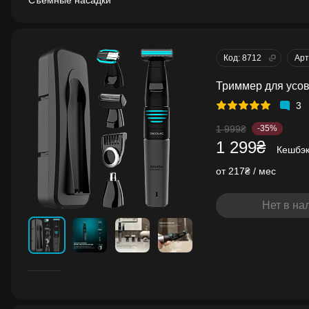
Съёмные насадки
Код: 8712
Арт
Триммер для усов
3
1 999₴
-35%
1 299₴
Кешбэ
от 217₴ / мес
Нет в на