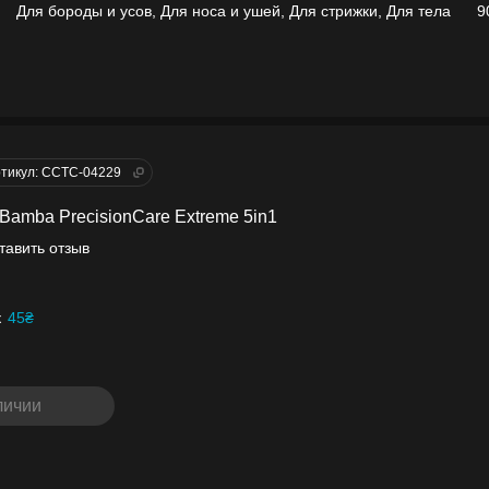
Для бороды и усов, Для носа и ушей, Для стрижки, Для тела
9
тикул: CCTC-04229
Bamba PrecisionCare Extreme 5in1
тавить отзыв
к
45₴
личии