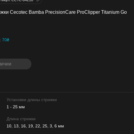
жки Cecotec Bamba PrecisionCare ProClipper Titanium Go
к
70₴
личии
Установки длины стрижки
1 - 25 мм
Длина стрижки
10, 13, 16, 19, 22, 25, 3, 6 мм