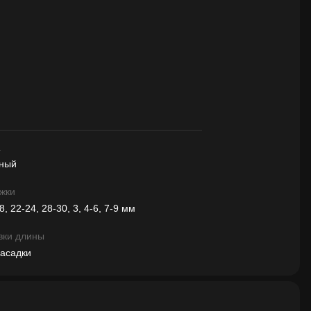
а
ный
жки
8, 22-24, 28-30, 3, 4-6, 7-9 мм
вки длины
асадки