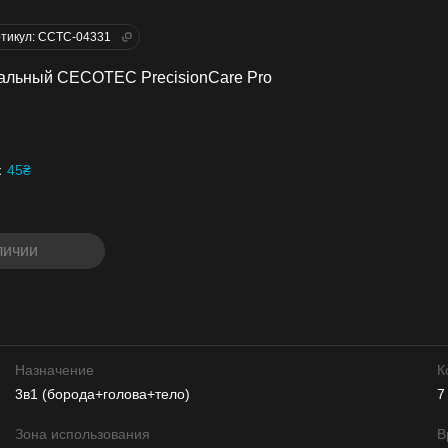
тикул: CCTC-04331
альный CECOTEC PrecisionCare Pro
к
45₴
личии
Назначение
К
3в1 (борода+голова+тело)
7
Зона использования
В