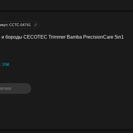
икул: CCTC-04741
 и бороды CECOTEC Trimmer Bamba PrecisionCare 5in1
к
39₴
личии