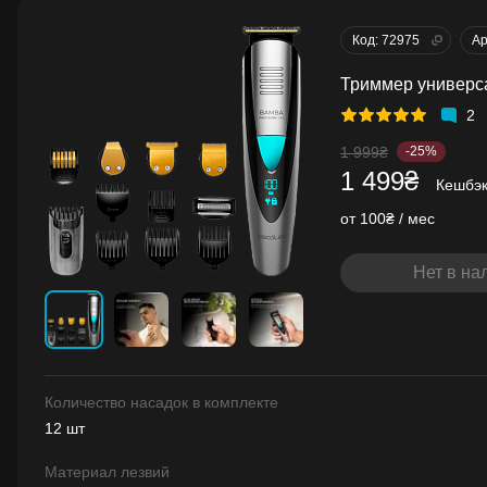
Код: 72975
Ар
Триммер универс
2
1 999₴
-25%
1 499₴
Кешбэ
от 100₴ / мес
Нет в на
Количество насадок в комплекте
12 шт
Материал лезвий