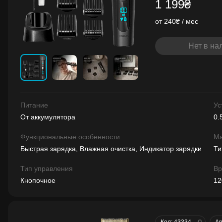
1 199₴
от 240₴ / мес
Нет в на
Питание
Ус
От аккумулятора
0.
Функциональные особенности
Ма
Быстрая зарядка, Влажная очистка, Индикатор зарядки
Ти
Тип управления
Вр
Кнопочное
12
Код: 43334
Ар