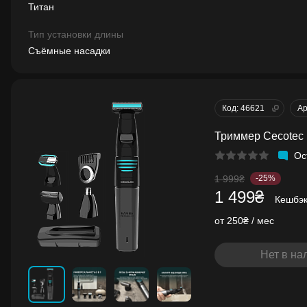
Титан
Тип установки длины
Съёмные насадки
Код: 46621
Ар
Триммер Cecotec 
Ос
1 999₴
-25%
1 499₴
Кешбэ
от 250₴ / мес
Нет в на