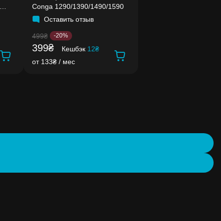
Conga 1290/1390/1490/1590
Оставить отзыв
499₴
-20%
399₴
Кешбэк
12₴
от 133₴ / мес