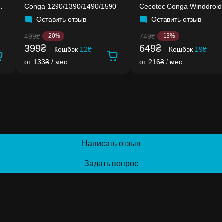
Conga 1290/1390/1490/1590
Cecotec Conga Winddroid
970/980
Оставить отзыв
Оставить отзыв
499₴
749₴
-20%
-13%
399₴
649₴
Кешбэк
12₴
Кешбэк
19₴
от 133₴ / мес
от 216₴ / мес
Написать отзыв
Задать вопрос