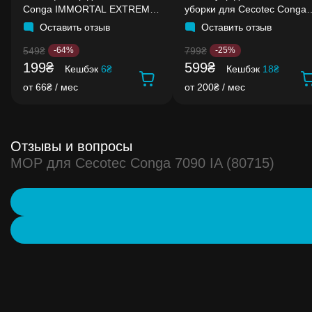
Conga IMMORTAL EXTREME
уборки для Cecotec Conga
40'7V H2O
Rockstar
Оставить отзыв
Оставить отзыв
549₴
799₴
-64%
-25%
199₴
599₴
Кешбэк
6₴
Кешбэк
18₴
от 66₴ / мес
от 200₴ / мес
Отзывы и вопросы
MOP для Cecotec Conga 7090 IA (80715)