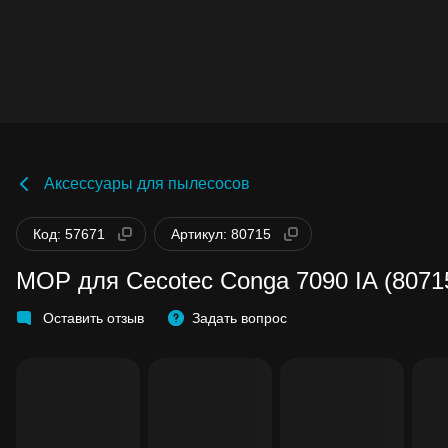
Аксессуары для пылесосов
Код: 57671
Артикул: 80715
MOP для Cecotec Conga 7090 IA (8071
Оставить отзыв
Задать вопрос
Бонусы становятся активными спустя 14
дней после покупки.
Баланс можно проверить в личном кабин
в разделе «Мои бонусы».
Накопленными бонусами можно оплатит