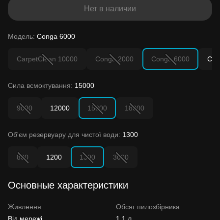
Нет в наличии
Модель:
Conga 6000
CarpetClean 10000
Conga 2000
Conga 6000
Con
Сила всмоктування:
15000
9000
12000
15000
18000
Об'єм резервуару для чистої води:
1300
800
1200
1300
3000
Основные характеристики
Живлення
Обсяг пилозбірника
Від мережі
1.1 л