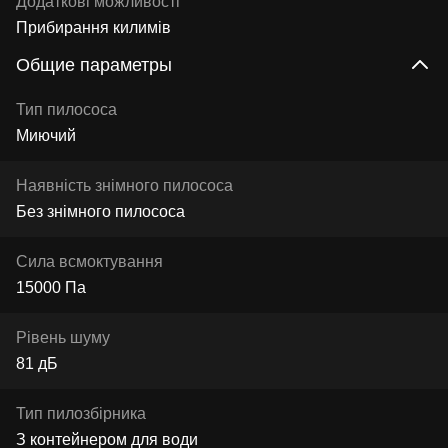
Додаткові можливості
Прибирання килимів
Общие параметры
Тип пилососа
Миючий
Наявність знімного пилососа
Без знімного пилососа
Сила всмоктування
15000 Па
Рівень шуму
81 дБ
Тип пилозбірника
З контейнером для води