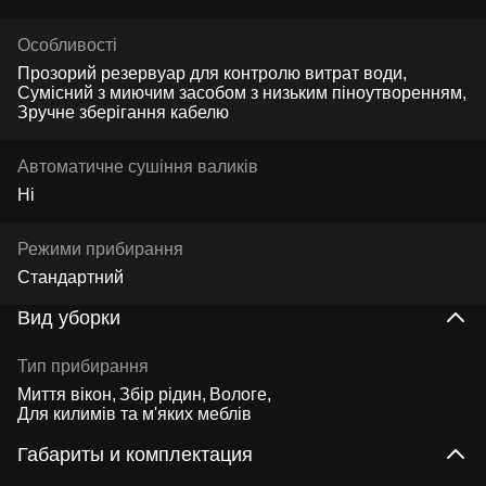
Особливості
Прозорий резервуар для контролю витрат води,
Сумісний з миючим засобом з низьким піноутворенням,
Зручне зберігання кабелю
Автоматичне сушіння валиків
Ні
Режими прибирання
Стандартний
Вид уборки
Тип прибирання
Миття вікон
Збір рідин
Вологе
Для килимів та м'яких меблів
Габариты и комплектация