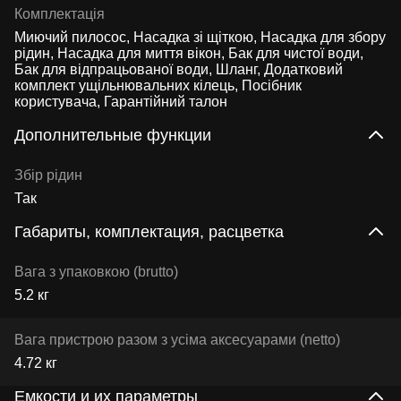
Комплектація
Миючий пилосос, Насадка зі щіткою, Насадка для збору
рідин, Насадка для миття вікон, Бак для чистої води,
Бак для відпрацьованої води, Шланг, Додатковий
комплект ущільнювальних кілець, Посібник
користувача, Гарантійний талон
Дополнительные функции
Збір рідин
Так
Габариты, комплектация, расцветка
Вага з упаковкою (brutto)
5.2 кг
Вага пристрою разом з усіма аксесуарами (netto)
4.72 кг
Емкости и их параметры