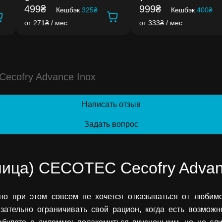
499₴
999₴
Кешбэк
325₴
Кешбэк
400₴
от 271₴ / мес
от 333₴ / мес
Cecofry Advance Inox
Написать отзыв
Задать вопрос
ица) CECOTEC Cecofry Advan
но при этом совсем не хочется отказываться от любимо
ательно ограничивать свой рацион, когда есть возможн