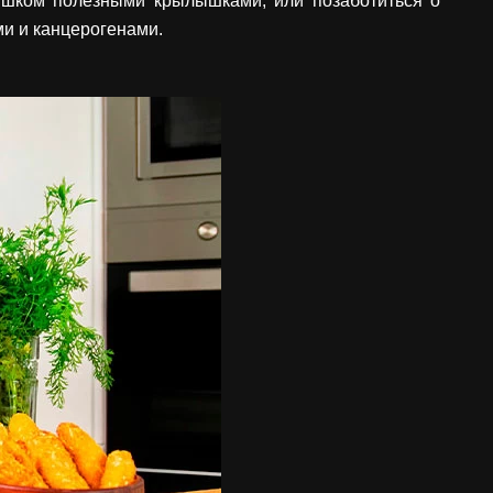
лишком полезными крылышками, или позаботиться о
ми и канцерогенами.