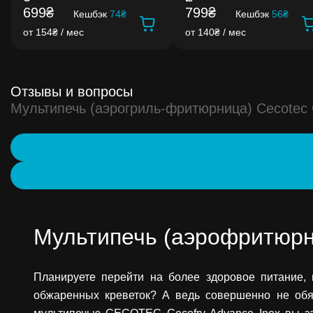
699₴
799₴
Кешбэк
74₴
Кешбэк
56₴
от 154₴ / мес
от 140₴ / мес
Отзывы и вопросы
Мультипечь (аэрогриль-фритюрница) Cecotec 
Мультипечь (аэрофритюрн
Планируете перейти на более здоровое питание, 
обжаренных креветок? А ведь совершенно не обяз