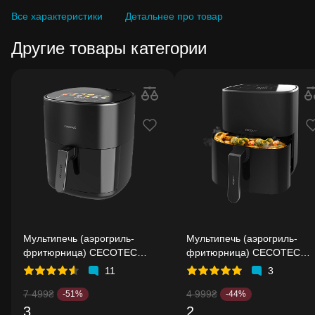
Все характеристики
Детальнее про товар
Другие товары категории
Мультипечь (аэрогриль-
Мультипечь (аэрогриль-
фритюрница) CECOTEC
фритюрница) CECOTEC
Cecofry&Grill Duoheat 6500
Cecofry Fantastik 5500
11
3
7 499₴
4 999₴
-51%
-44%
3
2