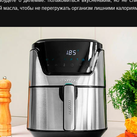
будете о дилемме: полакомиться вкусненьким, но не с
ой масла, чтобы не перегружать организм лишними калория