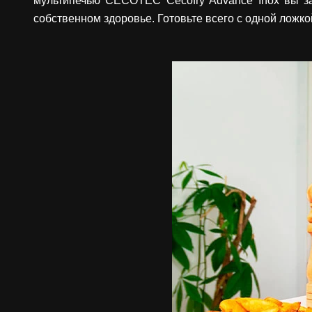
мультипечью CECOTEC Cecofry Advance Inox вы за
собственном здоровье. Готовьте всего с одной ложк