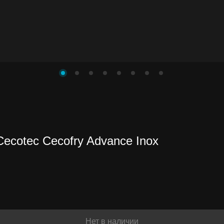
нете
ecotec Cecofry Advance Inox
ть
Нет в наличии