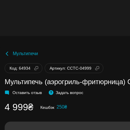
Мультипечи
Бонусы становятся активными спустя 14
дней после покупки.
Код: 64934
Артикул: CCTC-04999
Баланс можно проверить в личном каби
в разделе «Мои бонусы».
Мультипечь (аэрогриль-фритюрница) C
Накопленными бонусами можно оплати
до 99% стоимости следующей покупки:
детальнее
Оставить отзыв
Задать вопрос
4 999₴
250₴
Кешбэк