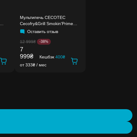
Мультипечь CECOTEC
Cecofry&Grill Smokin'Prime
11000
Оставить отзыв
12 999₴
-38%
7
999₴
Кешбэк
400₴
от 333₴ / мес