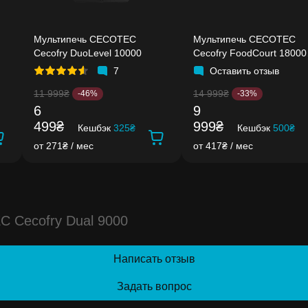
Мультипечь CECOTEC
Мультипечь CECOTEC
Cecofry DuoLevel 10000
Cecofry FoodCourt 18000
4Pizza+
7
Оставить отзыв
11 999₴
14 999₴
-46%
-33%
6
9
499₴
999₴
Кешбэк
325₴
Кешбэк
500₴
от 271₴ / мес
от 417₴ / мес
 Cecofry Dual 9000
Написать отзыв
Задать вопрос