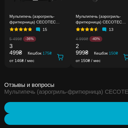
Мультипечь (аэрогриль-
Мультипечь (аэрогриль-
фритюрница) CECOTEC
фритюрница) CECOTEC
Cecofry Full Inox 5500 Pro Acc
Cecofry Fantastik 5500
15
13
Kit
5 499₴
4 999₴
-36%
-40%
3
2
499₴
999₴
Кешбэк
175₴
Кешбэк
150₴
от 146₴ / мес
от 150₴ / мес
Отзывы и вопросы
Мультипечь (аэрогриль-фритюрница) CECOTEC