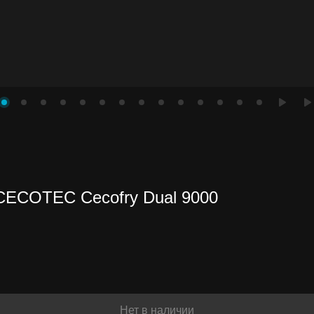
нете
CECOTEC Cecofry Dual 9000
ть
Нет в наличии