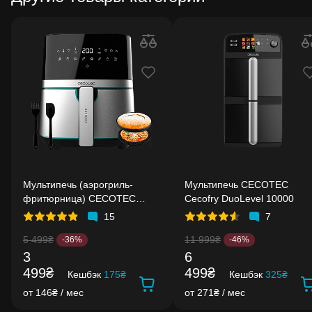
Мультипечь (аэрогриль-
Мультипечь CECOTEC
фритюрница) CECOTEC
Cecofry DuoLevel 10000
Cecofry Full Inox 5500 Pro Acc
15
7
Kit
5 499₴
11 999₴
-36%
-46%
3
6
499₴
499₴
Кешбэк
175₴
Кешбэк
325₴
от 146₴ / мес
от 271₴ / мес