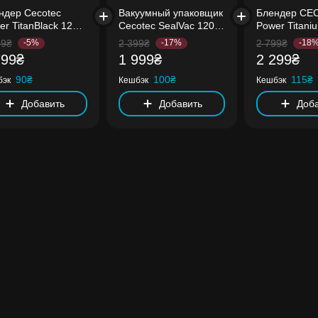
ндер Cecotec
Вакуумный упаковщик
Блендер CE
er TitanBlack 1200
Cecotec SealVac 120
Power Titani
Cream&Crush
SteelCut
2000MAX Per
99₴
-5%
2 399₴
-17%
2 799₴
-18
TC-04292)
Black (CCTC
799₴
1 999₴
2 299₴
90₴
100₴
115₴
бэк
Кешбэк
Кешбэк
Добавить
Добавить
Доба