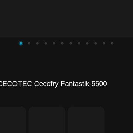
CECOTEC Cecofry Fantastik 5500
4
инете
ить