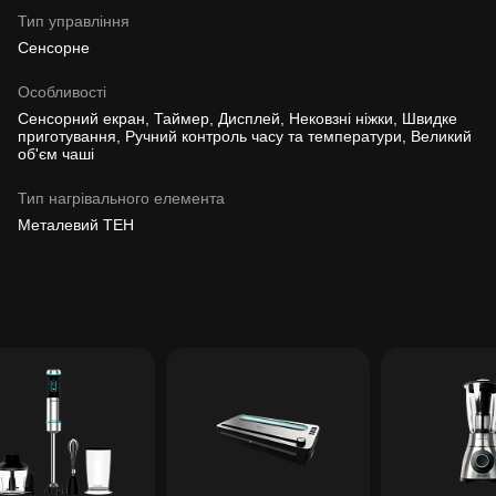
Тип управління
Сенсорне
Особливості
Сенсорний екран, Таймер, Дисплей, Нековзні ніжки, Швидке
приготування, Ручний контроль часу та температури, Великий
об'єм чаші
Тип нагрівального елемента
Металевий ТЕН