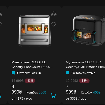
Мультипечь CECOTEC
Мультипечь CECOTEC
Cecofry FoodCourt 18000
Cecofry&Grill Smokin'Pri
4Pizza+
11000
Оставить отзыв
Оставить отзыв
14 999₴
12 999₴
-33%
-38%
9
7
999₴
999₴
Кешбэк
500₴
Кешбэк
400₴
от 417₴ / мес
от 333₴ / мес