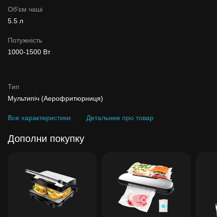
Об'єм чаші
5.5 л
Потужність
1000-1500 Вт
Тип
Мультипіч (Аерофритюрниця)
Все характеристики
Детальнее про товар
Дополни покупку