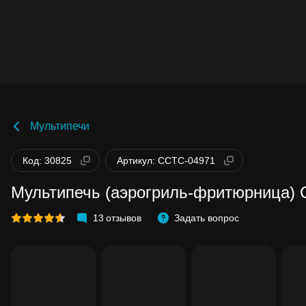
Мультипечи
Код: 30825
Артикул: CCTC-04971
Мультипечь (аэрогриль-фритюрница) 
13
отзывов
Задать вопрос
Бонусы становятся активными спустя 1
дней после покупки.
Баланс можно проверить в личном каб
в разделе «Мои бонусы».
Накопленными бонусами можно оплат