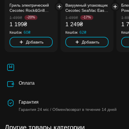
Гриль электрический
Вакуумный упаковщик
Бле
Cecotec Rock&Grill
Cecotec SealVac Easy
Pow
1500 Rapid
Magnetik
XL 
1 499₴
-20%
1 499₴
-17%
1 8
(CC
1 199₴
1 249₴
1 
60₴
62₴
Кешбэк
Кешбэк
Кеш
Добавить
Добавить
Оплата
Гарантия
Гарантия
24 міс /
Обмен/возврат в течение
14 дней
Другие товары категории