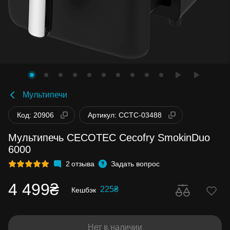
Мультипечи
Код: 20906
Артикул: CCTC-03488
Мультипечь CECOTEC Cecofry SmokinDuo
6000
2
отзыва
Задать вопрос
4 499₴
225₴
Кешбэк
Нет в наличии