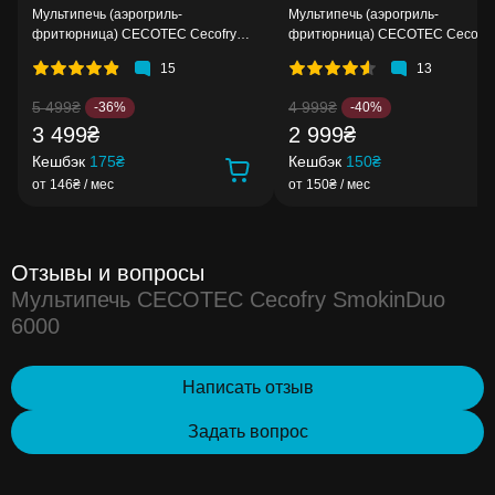
Мультипечь (аэрогриль-
Мультипечь (аэрогриль-
фритюрница) CECOTEC Cecofry
фритюрница) CECOTEC Cecofry
Full Inox 5500 Pro Acc Kit
Fantastik 5500
15
13
5 499₴
4 999₴
-36%
-40%
3 499₴
2 999₴
Кешбэк
175₴
Кешбэк
150₴
от 146₴ / мес
от 150₴ / мес
Отзывы и вопросы
Мультипечь CECOTEC Cecofry SmokinDuo
6000
Написать отзыв
Задать вопрос