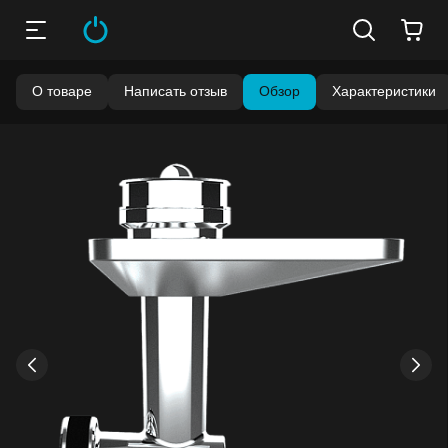
О товаре
Написать отзыв
Обзор
Характеристики
Бонусы становятся активными спустя 14 дней после
покупки.
Баланс можно проверить в личном кабинете в разделе
«Мои бонусы».
Накопленными бонусами можно оплатить до 99% стоимости
следующей покупки:
детальнее
›
‹