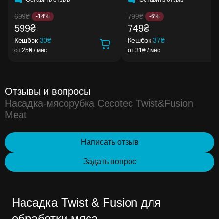
699₴
799₴
-14%
-6%
599₴
749₴
Кешбэк
30₴
Кешбэк
37₴
от 25₴ / мес
от 31₴ / мес
Отзывы и вопросы
Насадка-мясорубка Cecotec Twist&Fusion
Meat
Написать отзыв
Задать вопрос
Насадка Twist & Fusion для
обработки мяса