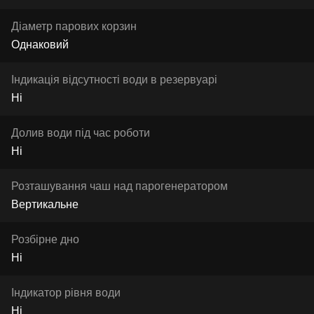
Діаметр парових корзин
Однаковий
Індикація відсутності води в резервуарі
Ні
Долив води під час роботи
Ні
Розташування чаш над парогенератором
Вертикальне
Розбірне дно
Ні
Індикатор рівня води
Ні