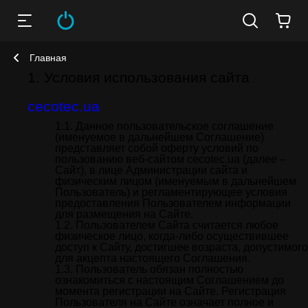
Главная
Условия использования сайта
cecotec.ua
Данное пользовательское соглашение
(именуемое в дальнейшем Соглашение)
представляет собой оферту условий по
пользованию веб-сайтом cecotec.ua (далее –
Сайт), в лице Администрации сайта и
физическим лицом (именуемым в дальнейшем
Пользователь) и регламентирующее условия
предоставления Пользователем информации
для размещения на Сайте.
Пользователем Сайта считается любое
физическое лицо, когда-либо осуществившее
доступ к Сайту, достигшее возраста, допустимого
для акцепта настоящего Соглашения.
Пользователь обязан полностью
ознакомиться с настоящим Соглашением до
момента регистрации на Сайте. Регистрация
Пользователя на Сайте означает полное и