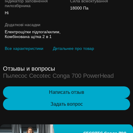
Індикатор заповнення
Сила всмоктування
пилозбірника
18000 Па
Ні
Додаткові насадки
Електрощітки підлога/килим,
Комбінована щітка 2 в 1
Все характеристики
Детальнее про товар
Отзывы и вопросы
Пылесос Cecotec Conga 700 PowerHead
Написать отзыв
Задать вопрос