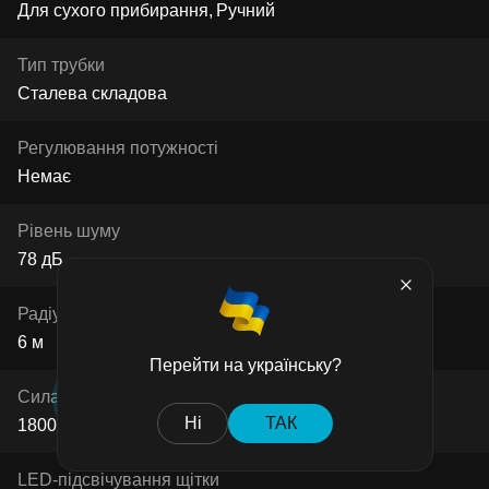
Для сухого прибирання
Ручний
Тип трубки
Сталева складова
Регулювання потужності
Немає
Рівень шуму
78 дБ
Радіус прибирання
6 м
Перейти на українську?
Сила всмоктування
Ні
ТАК
18000 Па
LED-підсвічування щітки