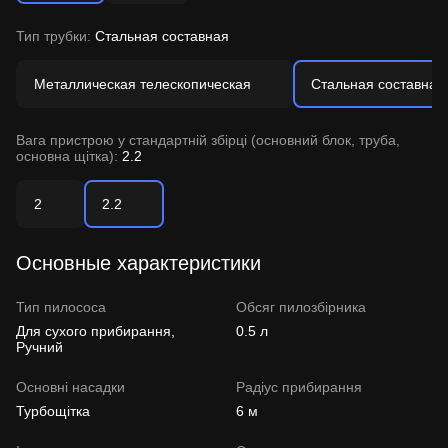
Тип трубки:
Стальная составная
Металлическая телескопическая
Стальная составная
Вага пристрою у стандартній збірці (основний блок, труба,
основна щітка):
2.2
2
2.2
Основные характеристики
Тип пилососа
Обсяг пилозбірника
Для сухого прибирання,
0.5 л
Ручний
Основні насадки
Радіус прибирання
Турбощітка
6 м