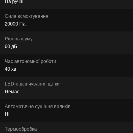
На ручці
Сила всмоктування
20000 Па
Рівень шуму
60 дБ
Час автономної роботи
40 хв
LED-підсвічування щітки
Немає
Автоматичне сушіння валиків
Ні
Термообробка