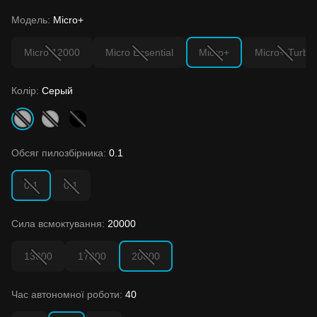
Модель:
Micro+
Micro 12000
Micro Essential
Micro+
Micro+ Turbo
Колір:
Серый
Обсяг пилозбірника:
0.1
0.1
0.1
Сила всмоктування:
20000
13000
17000
20000
Час автономної роботи:
40