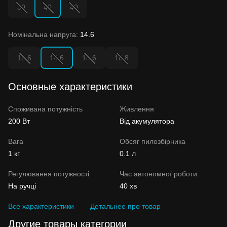
30
40
40
Номінальна напруга:
14.6
12.6
14.6
14.6
16.8
Основные характеристики
Споживана потужність
Живлення
200 Вт
Від акумулятора
Вага
Обсяг пилозбірника
1 кг
0.1 л
Регулювання потужності
Час автономної роботи
На ручці
40 хв
Все характеристики
Детальнее про товар
Другие товары категории