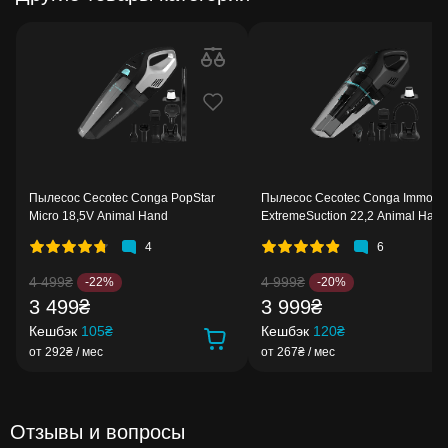
Пылесос Cecotec Conga PopStar
Пылесос Cecotec Conga Immorta
Micro 18,5V Animal Hand
ExtremeSuction 22,2 Animal Hand
4
6
4 499₴
4 999₴
-22%
-20%
3 499₴
3 999₴
Кешбэк
105₴
Кешбэк
120₴
от 292₴ / мес
от 267₴ / мес
Отзывы и вопросы