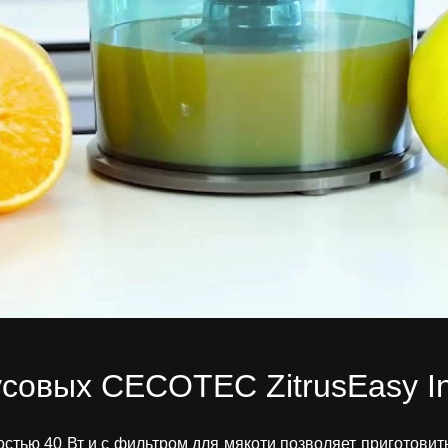
совых CECOTEC ZitrusEasy I
тью 40 Вт и с фильтром для мякоти позволяет приготовить 