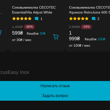
Соковыжималка CECOTEC
Соковыжималка CECOT
s
EssentialVita Adjust White
Xqueeze RetroJuice 600 S
1
2
1 499₴
2 999₴
-60%
-33%
599₴
1
Кешбэк
30₴
999₴
Кешбэк
100₴
от 30₴ / мес
от 100₴ / мес
rusEasy Inox
Написать отзыв
Задать вопрос