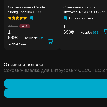
Соковыжималка Cecotec
Соковыжималка для
Strong Titanium 19000
цитрусовых CECOTEC Zitru
160 Vita Black
3
Оставить отзыв
1
3 499₴
-46%
1
699₴
Кешбэк
85₴
899₴
Кешбэк
95₴
от 95₴ / мес
Отзывы и вопросы
Соковыжималка для цитрусовых CECOTEC Zit