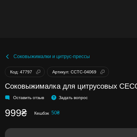
Соковыжималки и цитрус-прессы
Бонусы становятся активными спустя 14
дней после покупки.
Код: 47797
Артикул: CCTC-04069
Баланс можно проверить в личном кабинете
в разделе «Мои бонусы».
Соковыжималка для цитрусовых CECO
Накопленными бонусами можно оплатить
до 99% стоимости следующей покупки:
детальнее
Оставить отзыв
Задать вопрос
999₴
50₴
Кешбэк