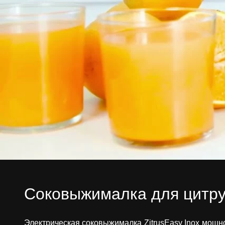
Соковыжималка для цитру
Электрическая соковыжималка ZitrusEasy Inox мощнос