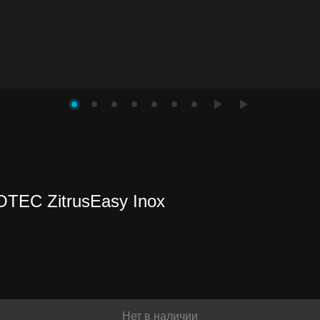
TEC ZitrusEasy Inox
Нет в наличии