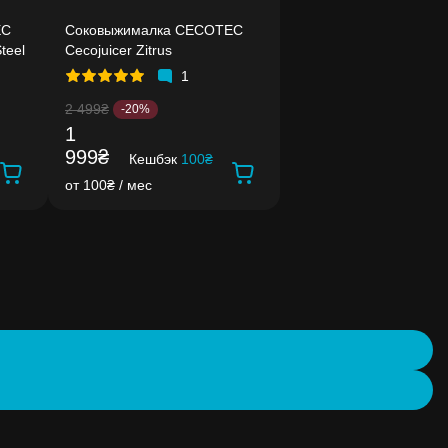
EC
Соковыжималка CECOTEC
teel
Cecojuicer Zitrus
1
2 499₴
-20%
1
999₴
Кешбэк
100₴
от 100₴ / мес