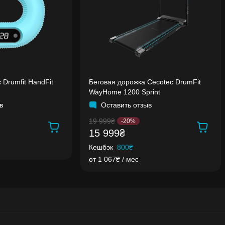
 Drumfit HandFit
Беговая дорожка Cecotec DrumFit
WayHome 1200 Sprint
в
Оставить отзыв
19 999₴
-20%
15 999₴
Кешбэк
800₴
от 1 067₴ / мес