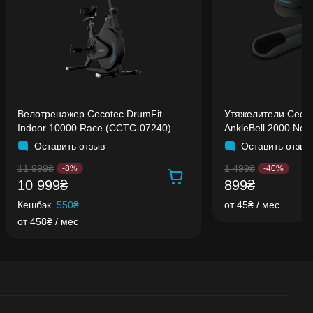
Велотренажер Cecotec DrumFit
Утяжелители Cecot
Indoor 10000 Race (CCTC-07240)
AnkleBell 2000 Neo 
Оставить отзыв
Оставить отзыв
11 999₴
1 499₴
-8%
-40%
10 999₴
899₴
Кешбэк
550₴
от 45₴ / мес
от 458₴ / мес