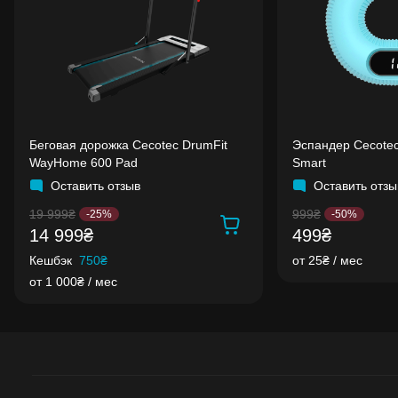
Беговая дорожка Cecotec DrumFit
Эспандер Cecotec
WayHome 600 Pad
Smart
Оставить отзыв
Оставить отзы
19 999₴
999₴
-25%
-50%
14 999₴
499₴
Кешбэк
750₴
от 25₴ / мес
от 1 000₴ / мес