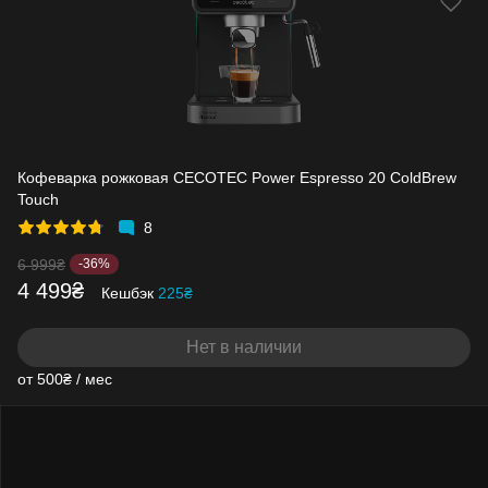
Кофеварка рожковая CECOTEC Power Espresso 20 ColdBrew
Touch
8
6 999₴
-36%
4 499₴
Кешбэк
225₴
Нет в наличии
от 500₴ / мес