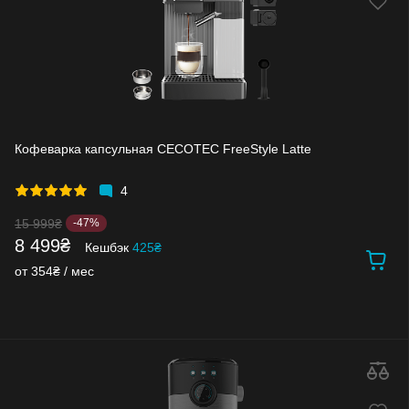
Кофеварка капсульная CECOTEC FreeStyle Latte
4
15 999₴
-47%
8 499₴
Кешбэк
425₴
от 354₴ / мес