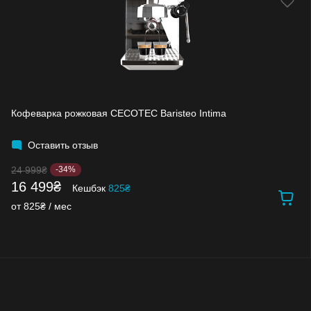
Кофеварка рожковая CECOTEC Baristeo Intima
Оставить отзыв
24 999₴
-34%
16 499₴
Кешбэк
825₴
от 825₴ / мес