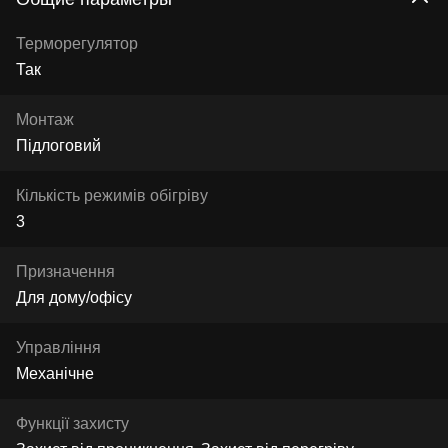
Терморегулятор
Так
Монтаж
Підлоговий
Кількість режимів обігріву
3
Призначення
Для дому/офісу
Управління
Механічне
Функції захисту