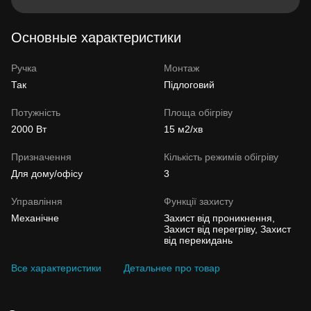
Основные характеристики
Ручка
Монтаж
Так
Підлоговий
Потужність
Площа обігріву
2000 Вт
15 м2/хв
Призначення
Кількість режимів обігріву
Для дому/офісу
3
Управління
Функції захисту
Механічне
Захист від проникнення,
Захист від перегріву, Захист
від перекидань
Все характеристики
Детальнее про товар