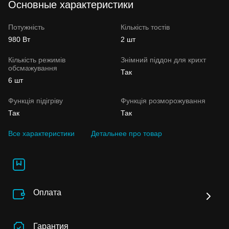
Основные характеристики
Потужність
Кількість тостів
980 Вт
2 шт
Кількість режимів
Знімний піддон для крихт
обсмажування
Так
6 шт
Функція підігріву
Функція розморожування
Так
Так
Все характеристики
Детальнее про товар
Оплата
Гарантия