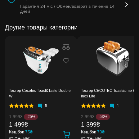
Гарантия
24 міс /
Обмен/возврат в течение
14
дней
Другие товары категории
Тостер Cecotec Toast&Taste Double
Тостер CECOTEC Toast&time 85
W
Inox Lite
5
1
1 999₴
2 999₴
-25%
-53%
1 499₴
1 399₴
Кешбэк
75₴
Кешбэк
70₴
от 75₴ / мес
от 70₴ / мес