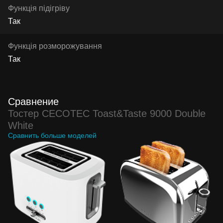
Функція підігріву
Так
Функція розморожування
Так
Сравнение
Тостер CECOTEC Toast&Taste 9000 Double
White
Сравнить больше моделей