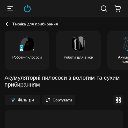
Техніка для прибирання
Роботи-пилососи
Роботи для вікон
Акуму
пил
Акумуляторні пилососи з вологим та сухим
прибиранням
Фільтри
Сортувати