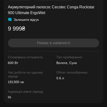
Акумуляторний пилосос Cecotec Conga Rockstar
900 Ultimate ErgoWet
Залишити відгук
9 999₴
Немає в наявності
Споживана потужність
Тип прибирання
600 Вт
Вологе, Сухе
Час роботи на одному
Обсяг пилозбірника
заряді
0.6 л
181300 хв
Індикація рівня заряду
Ні