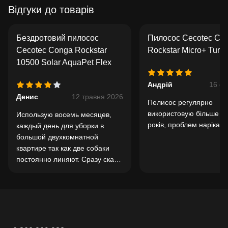
Відгуки до товарів
Бездротовий пилосос
Пилосос Cecotec Co
Cecotec Conga Rockstar
Rockstar Micro+ Turb
10500 Solar AquaPet Flex
Андрій
16 сі
Денис
12 травня 2026
Пелисос регулярно
використовую більше д
Использую восемь месяцев,
років, проблем нарікан
каждый день для уборки в
большой двухкомнатной
квартире так как две собаки
постоянно линяют. Сразу скажу
что ковров нет. Ламинат и
плитка. Пылесос оставил
двоякое впечатление. Плюсы:
реально мощный пылесос,
шерсть собирает отлично.
Отличный аккумулятор. Заряда