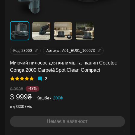
Код: 28060
Артикул: A01_EU01_100073
Миючий пилосос для килимів та тканин Cecotec
Conga 2000 Carpet&Spot Clean Compact
2
6 999₴
-43%
3 999₴
Кешбек
200₴
від 333₴ / міс
Немає в наявності