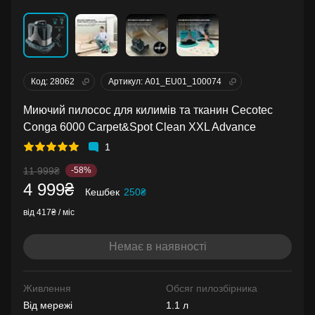
Код: 28062
Артикул: A01_EU01_100074
Миючий пилосос для килимів та тканин Cecotec
Conga 6000 Carpet&Spot Clean XXL Advance
1
11 999₴
-58%
4 999₴
Кешбек
250₴
від 417₴ / міс
Немає в наявності
Живлення
Обсяг пилозбірника
Від мережі
1.1 л