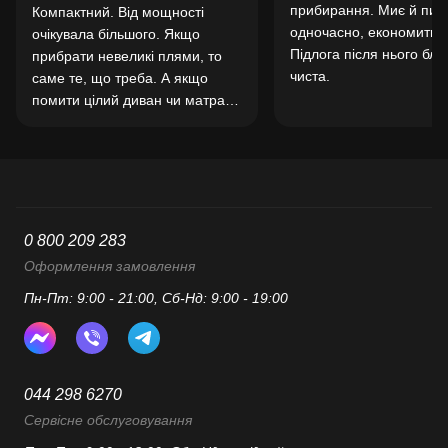
прибирання. Миє й пил
Компактний. Від мощності
одночасно, економить ч
очікувала більшого. Якщо
Підлога після нього бли
прибрати невеликі плями, то
чиста.
саме те, що треба. А якщо
помити цілий диван чи матрас,
то ціле випробування. До того
ж треба запастись хімією, лише
водою помиє свіжі плями. Але
як на ці кошти, то норм
0 800 209 283
Оформлення замовлення
Пн-Пт: 9:00 - 21:00, Сб-Нд: 9:00 - 19:00
044 298 6270
Сервісне обслуговування