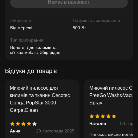
Немає в наявності
Живлення
Потужність споживання
Від мережі
800 Вт
Тип прибирання
Вологе, Для килимів та
м'яких меблів, Збір рідин
Відгуки до товарів
Миючий пилосос для
Миючий пилосос Cec
килимів та тканин Cecotec
FreeGo Wash&Vacuu
Conga PopStar 3000
Spray
CarpetClean
Наталія
03 вере
Анна
20 листопада 2025
Пилосос дійсно полегш