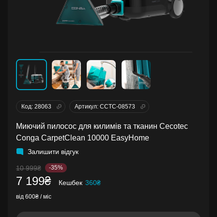
Код: 28063
Артикул: ССТС-08573
Миючий пилосос для килимів та тканин Cecotec
Conga CarpetClean 10000 EasyHome
Залишити відгук
10 999₴
-35%
7 199₴
Кешбек
360₴
від 600₴ / міс