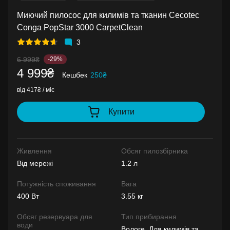
Миючий пилосос для килимів та тканин Cecotec
Conga PopStar 3000 CarpetClean
3
6 999₴
-29%
4 999₴
Кешбек
250₴
від 417₴ / міс
Купити
Живлення
Обсяг пилозбірника
Від мережі
1.2 л
Потужність споживання
Вага
400 Вт
3.55 кг
Обсяг резервуара для
Тип прибирання
води
Вологе, Для килимів та