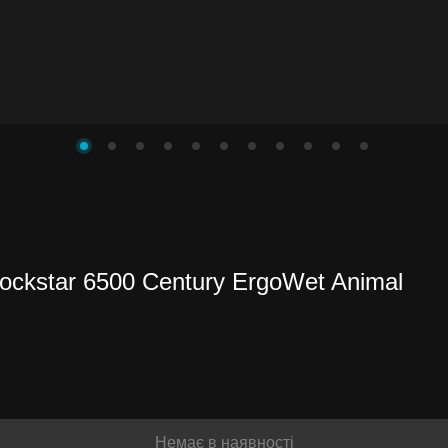
ckstar 6500 Century ErgoWet Animal
и до
іше
Немає в наявності