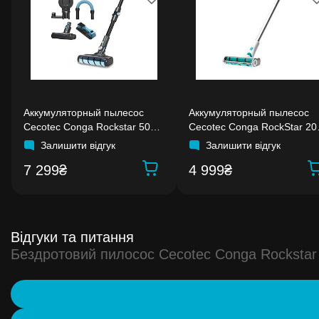
Аккумуляторный пылесос
Аккумуляторный пылесос
Cecotec Conga Rockstar 500
Cecotec Conga RockStar 20
Ultimate ErgoWet
Vital
Залишити відгук
Залишити відгук
7 299₴
4 999₴
Відгуки та питання
Бездротовий пилосос Cecotec Conga Rockstar