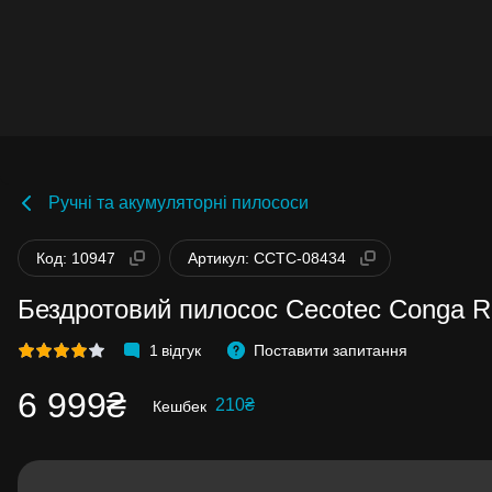
Ручні та акумуляторні пилососи
Бонуси стають активними через 14 днів
Код: 10947
Артикул: CCTC-08434
після покупки.
Баланс можна перевірити у особистому
кабінеті в розділі «Мої бонуси».
Бездротовий пилосос Cecotec Conga Ro
Накопиченими бонусами можна сплатит
99% вартості наступної покупки:
детальн
1
відгук
Поставити запитання
6 999₴
210₴
Кешбек