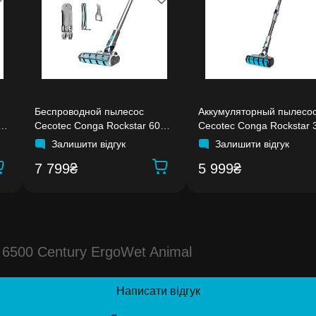
Беспроводной пылесос
Аккумуляторный пылесо
0
Cecotec Conga Rockstar 600
Cecotec Conga Rockstar 
Hero
X-Treme ErgoFlex
Залишити відгук
Залишити відгук
7 799₴
5 999₴
 6500 Century ErgoWet Animal
Написати відгук