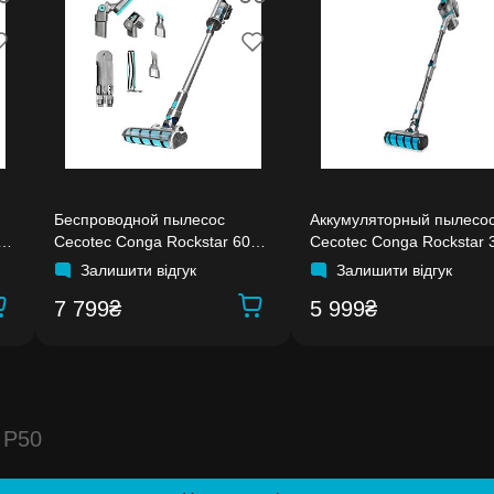
Беспроводной пылесос
Аккумуляторный пылесо
0
Cecotec Conga Rockstar 600
Cecotec Conga Rockstar 
Hero
X-Treme ErgoFlex
Залишити відгук
Залишити відгук
7 799₴
5 999₴
 P50