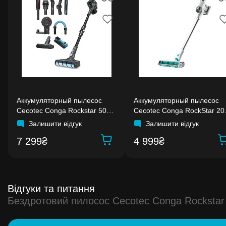
Аккумуляторный пылесос
Аккумуляторный пылесос
Cecotec Conga Rockstar 500
Cecotec Conga RockStar 20
Ultimate ErgoWet
Vital
Залишити відгук
Залишити відгук
7 299₴
4 999₴
Відгуки та питання
Бездротовий пилосос Cecotec Conga Rockstar