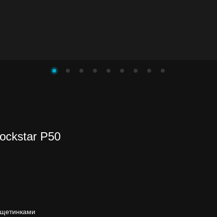
ockstar P50
і щетинками