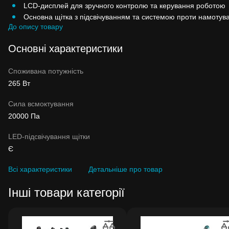
LCD-дисплей для зручного контролю та керування роботою
Основна щітка з підсвічуванням та системою проти намоту
До опису товару
Основні характеристики
Споживана потужність
265 Вт
Сила всмоктування
20000 Па
LED-підсвічування щітки
Є
Всі характеристики
Детальніше про товар
Інші товари категорії