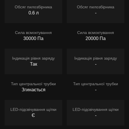
Обсяг пилозбірника
Обсяг пилозбірника
0.6 л
-
Сила всмоктування
Сила всмоктування
30000 Па
20000 Па
Індикація рівня заряду
Індикація рівня заряду
Так
-
Тип центральної трубки
Тип центральної трубки
Згинається
-
LED-підсвічування щітки
LED-підсвічування щітки
Є
-