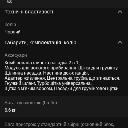
Так
Технічні властивості
Колір
Чорний
Габарити, комплектація, колір
Аксесуари
Комбінована широка насадка 2 в 1
Модуль для вологого прибирання
Щітка для грумінгу
Щілинна насадка
Настінна док-станція
Адаптер живлення
Центральна трубка що згинається
Гнучкий шланг
Турбощітка універсальна
Щітка з м'яким ворсом
Насадки для грумінгової щітки
Вага з упаковкою (brutto)
6.6 кг
Вага пристрою у стандартній збірці (основний блок,