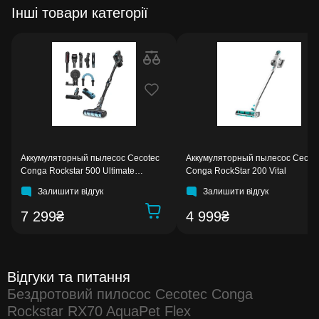
Інші товари категорії
Аккумуляторный пылесос Cecotec
Аккумуляторный пылесос Cecot
Conga Rockstar 500 Ultimate
Conga RockStar 200 Vital
ErgoWet
Залишити відгук
Залишити відгук
7 299₴
4 999₴
Відгуки та питання
Бездротовий пилосос Cecotec Conga
Rockstar RX70 AquaPet Flex