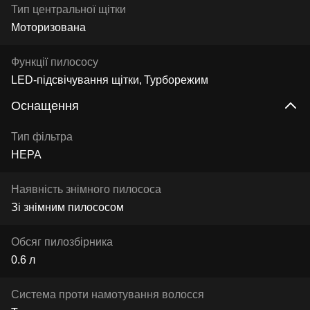
Тип центральної щітки
Моторизована
Функції пилососу
LED-підсвічування щітки
Турборежим
Оснащення
Тип фільтра
HEPA
Наявність знімного пилососа
Зі знімним пилососом
Обсяг пилозбірника
0.6 л
Система проти намотування волосся