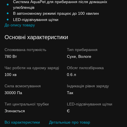
Система AquaPet для прибирання після домашніх
улюбленців
В автономному режимі працює до 100 хвилин
LED-підсвічування щітки
До опису товару
Основні характеристики
Споживана потужність
Тип прибирання
780 Вт
Сухе, Вологе
Час роботи на одному заряді
Обсяг пилозбірника
100 хв
0.6 л
Сила всмоктування
Індикація рівня заряду
30000 Па
Так
Тип центральної трубки
LED-підсвічування щітки
Згинається
Є
Всі характеристики
Детальніше про товар