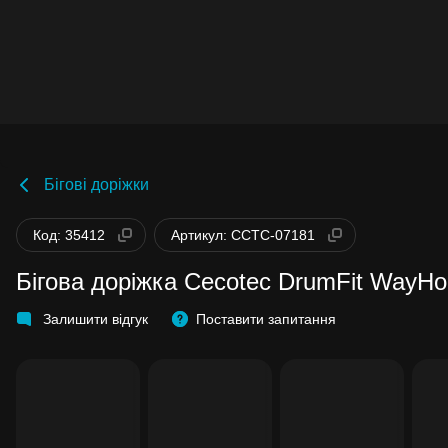
Бігові доріжки
Код: 35412
Артикул: CCTC-07181
Бігова доріжка Cecotec DrumFit WayHo
Залишити відгук
Поставити запитання
Бонуси стають активними через 14 дн
після покупки.
Баланс можна перевірити у особисто
кабінеті в розділі «Мої бонуси».