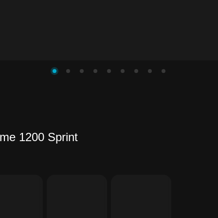
me 1200 Sprint
ів
му