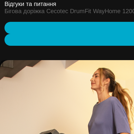
Відгуки та питання
Бігова доріжка Cecotec DrumFit WayHome 1200