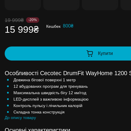
Накопиченими бонусами можна сплат
99% вартості наступної покупки:
дета
19 999₴
-20%
800₴
Кешбек
15 999₴
Купити
Особливості Cecotec DrumFit WayHome 1200 S
Довжина бігової поверхні 1 метр
12 вбудованих програм для тренувань
Максимальна швидкість бігу 12 км/год
LED-дисплей з важливою інформацією
Контроль пульсу і лічильник калорій
Складна тонка конструкція
До опису товару
Основні характеристики