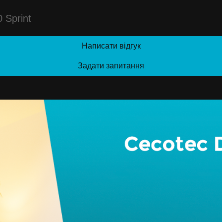
 Sprint
Написати відгук
Задати запитання